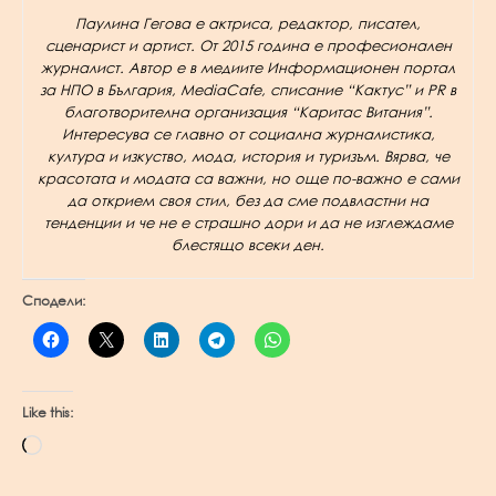
Паулина Гегова е актриса, редактор, писател,
сценарист и артист. От 2015 година е професионален
журналист. Автор е в медиите Информационен портал
за НПО в България, MediaCafe, списание “Кактус” и PR в
благотворителна организация “Каритас Витания”.
Интересува се главно от социална журналистика,
култура и изкуство, мода, история и туризъм. Вярва, че
красотата и модата са важни, но още по-важно е сами
да открием своя стил, без да сме подвластни на
тенденции и че не е страшно дори и да не изглеждаме
блестящо всеки ден.
Сподели:
Like this:
Loading…