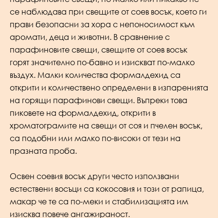
се наблюдава при свещите от соев восък, което ги
прави безопасни за хора с непоносимост към
аромати, деца и животни. В сравнение с
парафиновите свещи, свещите от соев восък
горят значително по-бавно и изискват по-малко
въздух. Малки количества формалдехид са
открити и количествено определени в изпаренията
на горящи парафинови свещи. Въпреки това
пиковете на формалдехид, открити в
хроматограмите на свещи от соя и пчелен восък,
са подобни или малко по-високи от тези на
празната проба.
Освен соевия восък други често използвани
естествени восъци са кокосовия и този от рапица,
макар че те са по-меки и стабилизацията им
изисква повече ангажираност.