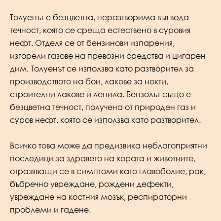
Толуенът е безцветна, неразтворима във вода
течност, която се среща естествено в суровия
нефт. Отделя се от бензинови изпарения,
изгорели газове на превозни средства и цигарен
дим. Толуенът се използва като разтворител за
производството на бои, лакове за нокти,
строителни лакове и лепила. Бензолът също е
безцветна течност, получена от природен газ и
суров нефт, която се използва като разтворител.
Всичко това може да предизвика неблагоприятни
последици за здравето на хората и животните,
отразяващи се в симптоми като главоболие, рак,
бъбречно увреждане, рождени дефекти,
увреждане на костния мозък, респираторни
проблеми и гадене.