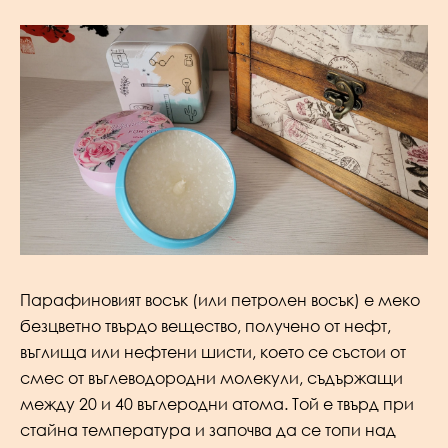
Парафиновият восък (или петролен восък) е меко
безцветно твърдо вещество, получено от нефт,
въглища или нефтени шисти, което се състои от
смес от въглеводородни молекули, съдържащи
между 20 и 40 въглеродни атома. Той е твърд при
стайна температура и започва да се топи над