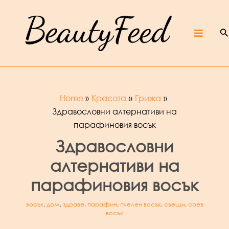
Skip
Beaut
yFeed
to
–
Крас
ота,
култур
S
content
а,
ревют
Main
а,
интер
вюта
и
фест
ивали
Menu
Home
Красота
Грижа
Здравословни алтернативи на
парафиновия восък
Здравословни
алтернативи на
парафиновия восък
восък
,
дом
,
здраве
,
парафин
,
пчелен восък
,
свещи
,
соев
восък