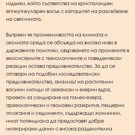
издънки, който съответства на кристалоиден
епикутикуларен восък с капацитет на разсейване
на светлината.
Въпреки че променливостта на климата и
околната среда се обсъжда на високо ниво в
държавните политики, свързването на промените в
екосистемите с технологичните и поведенчески
реакции остава предизвикателство. За да се
отговори на подобни изследователски
предизвикателства, анализът на растителни
восъчни липиди от океански и езерни ядра,
проекти за сондиране на палео-езера,
археологически и геоложки разкрития, пещерни
отлагания и седименти, съдържащи хоминини,
имат потенциала да предоставят добре
интегрирани данни с висока разделителна