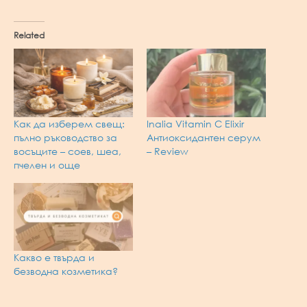
Related
Как да изберем свещ:
Inalia Vitamin C Elixir
пълно ръководство за
Антиоксидантен серум
восъците – соев, шеа,
– Review
пчелен и още
Какво е твърда и
безводна козметика?