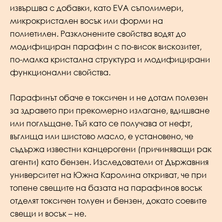
извършва с добавки, като EVA съполимери,
микрокристален восък или форми на
полиетилен. Разклонените свойства водят до
модифициран парафин с по-висок вискозитет,
по-малка кристална структура и модифицирани
функционални свойства.
Парафинът обаче е токсичен и не дотам полезен
за здравето при прекомерно излагане, вдишване
или поглъщане. Тъй като се получава от нефт,
въглища или шистово масло, е установено, че
съдържа известни канцерогени (причиняващи рак
агенти) като бензен. Изследователи от Държавния
университет на Южна Каролина откриват, че при
топене свещите на базата на парафинов восък
отделят токсичен толуен и бензен, докато соевите
свещи и восък – не.