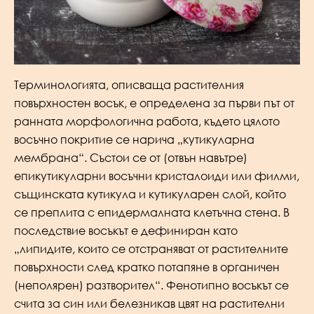
Терминологията, описваща растителния
повърхностен восък, е определена за първи път от
ранната морфологична работа, където цялото
восъчно покритие се нарича „кутикуларна
мембрана“. Състои се от (отвън навътре)
епикутикуларни восъчни кристалоиди или филми,
същинската кутикула и кутикуларен слой, който
се преплита с епидермалната клетъчна стена. В
последствие восъкът е дефиниран като
„липидите, които се отстраняват от растителните
повърхности след кратко потапяне в органичен
(неполярен) разтворител“. Фенотипно восъкът се
счита за син или белезникав цвят на растителни