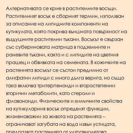
Алтернативата се крие в растителните восъци.
Растителният восък е сборният термин, използван
за описание на липидните компоненти на
кутикулата, която покрива външната повърхност на
въздушните растителни тъкани. Восъкът е свързан
със субериновата матрица в подземните и
раневите тъкани, както и с липидите на цветния
прашец и обвивката на семената. В кожичките на
растенията восъкът се състои предимно от
алифатни липиди с много дълга верига, но също
така включва тритерпеноиди и второстепенни
вторични метаболити, като стероли и
флавоноиди. Физическите и химичните свойства
на кутикуларния восък определят функции,
жизненоважни за живота на растенията –
ограничават загубата на вода извън устицата,
предпазват растенията от ултравиолетова