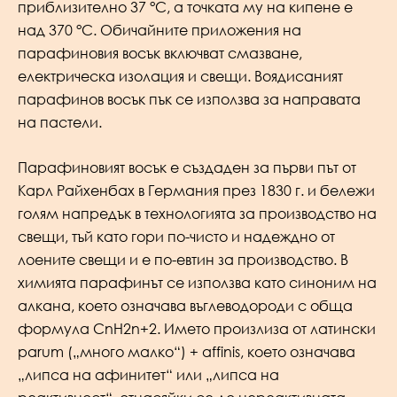
приблизително 37 °C, а точката му на кипене е
над 370 °C. Обичайните приложения на
парафиновия восък включват смазване,
електрическа изолация и свещи. Bоядисаният
парафинов восък пък се използва за направата
на пастели.
Парафиновият восък е създаден за първи път от
Карл Райхенбах в Германия през 1830 г. и бележи
голям напредък в технологията за производство на
свещи, тъй като гори по-чисто и надеждно от
лоените свещи и е по-евтин за производство. В
химията парафинът се използва като синоним на
алкана, което означава въглеводороди с обща
формула CnH2n+2. Името произлиза от латински
parum („много малко“) + affinis, което означава
„липса на афинитет“ или „липса на