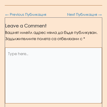
Post
←
Previous Публикация
Next Публикация
→
navigation
Leave a Comment
Вашият имейл адрес няма да бъде публикуван.
Задължителните полета са отбелязани с
*
Type
here..