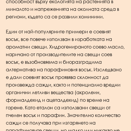
способност върху екологията на растенията в
миналото и напреженията на околната среда в
региони, където са се развили хоминини.
Един от най-популярните примери е соевият
восък, все повече използван в изработката на
ароматни свещи. Хидрогенираното соево масло,
наричано от производителите на свещи соев
восък, е възобновяема и биоразградима
алтернатива на парафиновия восък. Изследвано
е дали соевият восък проявява склонност да
произвежда сажди, както и потенциално вредни
органични летливи вещества (акролеин,
формалдехид и ацеталдехид) по време на
горене. Като еталон са използвани свещи от
пчелен восък и парафин. Значително количество
сажди се получава при изгарянето на
парафиновите свещи, но малко или никакво не