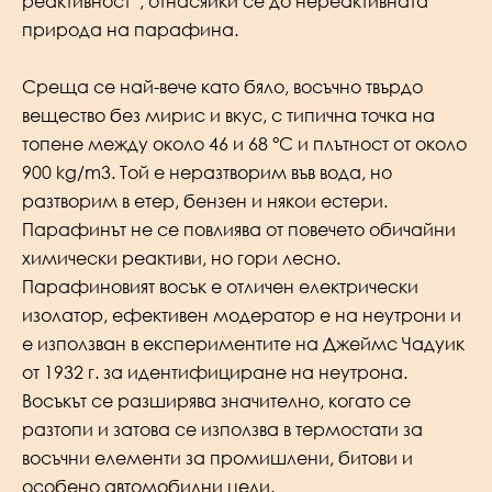
реактивност“, отнасяйки се до нереактивната
природа на парафина.
Среща се най-вече като бяло, восъчно твърдо
вещество без мирис и вкус, с типична точка на
топене между около 46 и 68 °C и плътност от около
900 kg/m3. Той е неразтворим във вода, но
разтворим в етер, бензен и някои естери.
Парафинът не се повлиява от повечето обичайни
химически реактиви, но гори лесно.
Парафиновият восък е отличен електрически
изолатор, ефективен модератор е на неутрони и
е използван в експериментите на Джеймс Чадуик
от 1932 г. за идентифициране на неутрона.
Восъкът се разширява значително, когато се
разтопи и затова се използва в термостати за
восъчни елементи за промишлени, битови и
особено автомобилни цели.