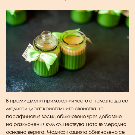
В промишлени приложения често е полезно да се
модифицират кристалните свойства на
парафиновия восък, обикновено чрез добавяне
на разклонения към съществуващата въглеродна
основна верига. Модификацията обикновено се