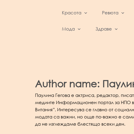
Skip
to
Красота
Ревюта
content
BeautyFeed – Красота, култура, ревюта,
интервюта и фестивали
Мода
Здраве
Author name: Паули
Паулина Гегова е актриса, редактор, писа
медиите Информационен портал за НПО в Б
Витания”. Интересува се главно от социалн
модата са важни, но още по-важно е сами 
да не изглеждаме блестящо всеки ден.