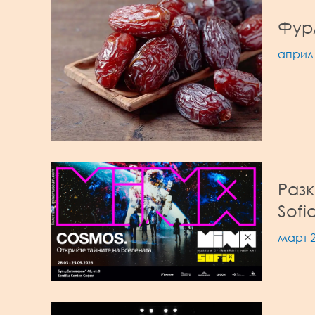
Фур
април 
Разк
Sofi
март 2