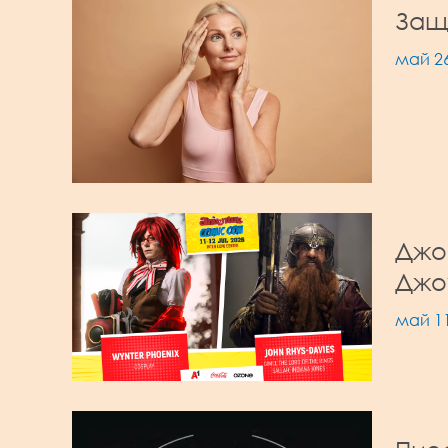
Защ
май 26
Джо
Джо
май 11