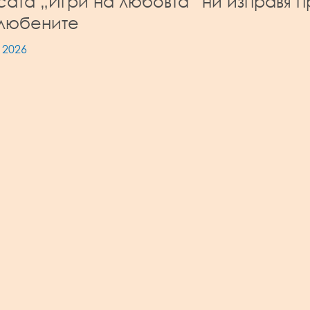
сата „Игри на любовта“ ни изправя 
влюбените
 2026