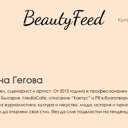
Култ
на Гегова
тел, сценарист и артист. От 2015 година е професионален 
ългария, MediaCafe, списание “Кактус” и PR в благотвор
а журналистика, култура и изкуство, мода, история и туриз
да открием своя стил, без да сме подвластни на тенденц