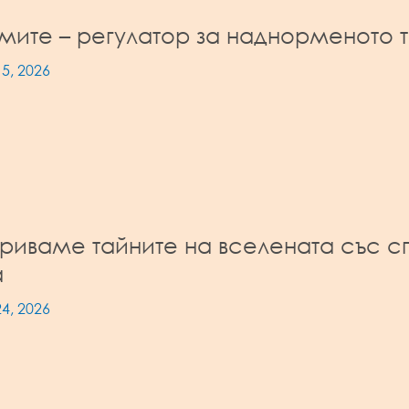
мите – регулатор за наднорменото т
5, 2026
риваме тайните на вселената със с
a
4, 2026