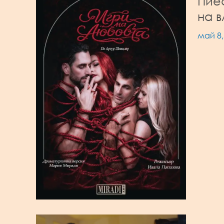
Пие
на 
май 8,