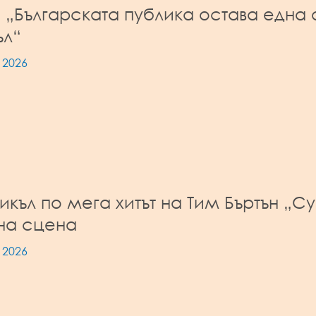
: „Българската публика остава една 
ъл“
 2026
къл по мега хитът на Тим Бъртън „Су
на сцена
 2026