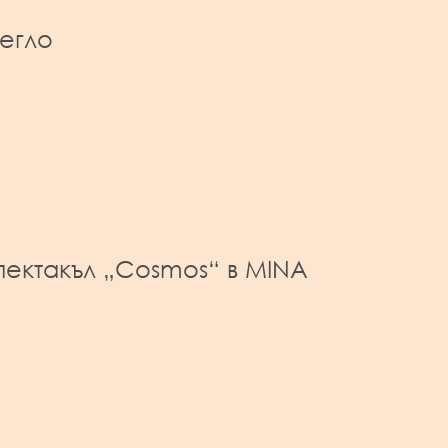
егло
пектакъл „Cosmos“ в MINA