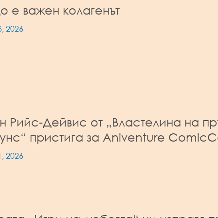
о е важен колагенът
, 2026
н Рийс-Дейвис от „Властелина на пр
унс“ пристига за Aniventure Comic
, 2026