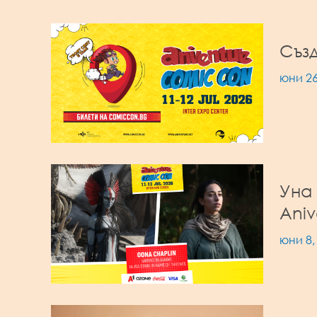
Създ
юни 26
Уна 
Ani
юни 8,