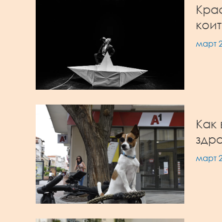
Крас
коит
март 2
Как 
здр
март 2