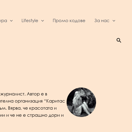
ура
Lifestyle
Промо кодове
За нас
Searc
журналист. Автор е в
ителна организация “Каритас
ъм. Вярва, че красотата и
ии и че не е страшно дори и