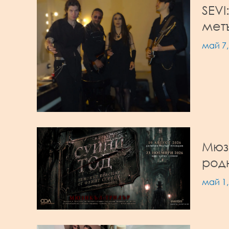
SEVI
мет
май 7,
Мюзи
род
май 1,