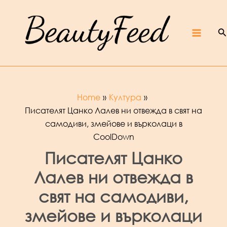
Skip
Beaut
yFeed
to
–
Крас
ота,
култур
S
content
а,
ревют
Main
а,
интер
вюта
и
фест
ивали
Menu
Home
Култура
Писателят Цанко Лалев ни отвежда в свят на
самодиви, змейове и върколаци в
CoolDown
Писателят Цанко
Лалев ни отвежда в
свят на самодиви,
змейове и върколаци