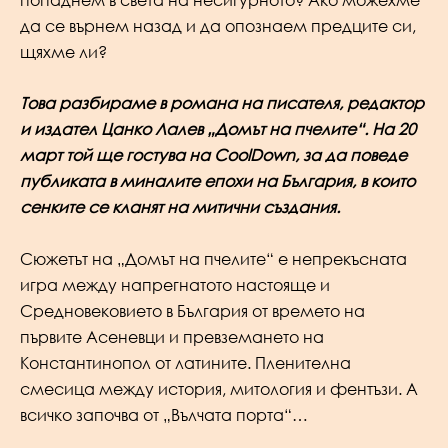
да се върнем назад и да опознаем предците си,
щяхме ли?
Това разбираме в романа на писателя, редактор
и издател Цанко Лалев „Домът на пчелите“. На 20
март той ще гостува на CoolDown, за да поведе
публиката в миналите епохи на България, в които
сенките се кланят на митични създания.
Сюжетът на „Домът на пчелите“ е непрекъсната
игра между напрегнатото настояще и
Средновековието в България от времето на
първите Асеневци и превземането на
Константинопол от латините. Пленителна
смесица между история, митология и фентъзи. А
всичко започва от „Вълчата порта“…