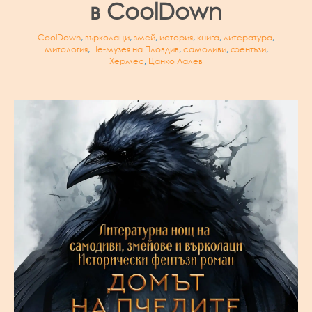
в CoolDown
CoolDown
,
върколаци
,
змей
,
история
,
книга
,
литература
,
митология
,
Не-музея на Пловдив
,
самодиви
,
фентъзи
,
Хермес
,
Цанко Лалев