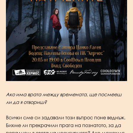
Ако има врата между времената, ще посмееш
ли да я отвориш?
Всички сме си задавали този въпрос поне веднъж.
Бихме ли прекрачили прага на познатото, за да
попаднем в света на несигурното? Ако можехме