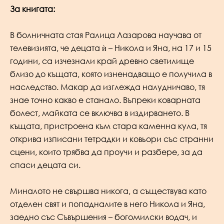
За книгата:
В болничната стая Ралица Лазарова научава от
телевизията, че децата ѝ – Никола и Яна, на 17 и 15
години, са изчезнали край древно светилище
близо до къщата, която изненадващо е получила в
наследство. Макар да изглежда налудничаво, тя
знае точно какво е станало. Въпреки коварната
болест, майката се включва в издирването. В
къщата, пристроена към стара каменна кула, тя
открива изписани тетрадки и ковьори със странни
сцени, които трябва да проучи и разбере, за да
спаси децата си.
Миналото не свършва никога, а съществува като
отделен свят и попадналите в него Никола и Яна,
заедно със Съвършения – богомилски водач, и