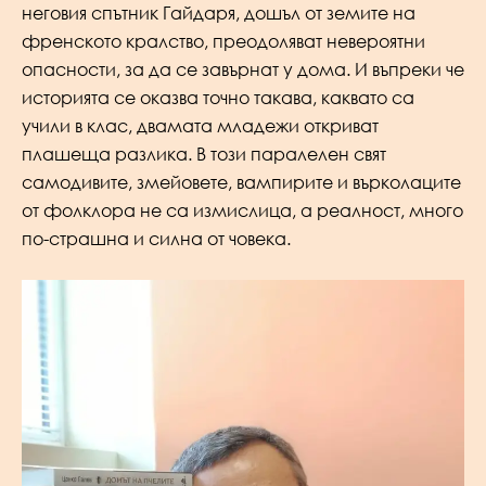
неговия спътник Гайдаря, дошъл от земите на
френското кралство, преодоляват невероятни
опасности, за да се завърнат у дома. И въпреки че
историята се оказва точно такава, каквато са
учили в клас, двамата младежи откриват
плашеща разлика. В този паралелен свят
самодивите, змейовете, вампирите и върколаците
от фолклора не са измислица, а реалност, много
по-страшна и силна от човека.