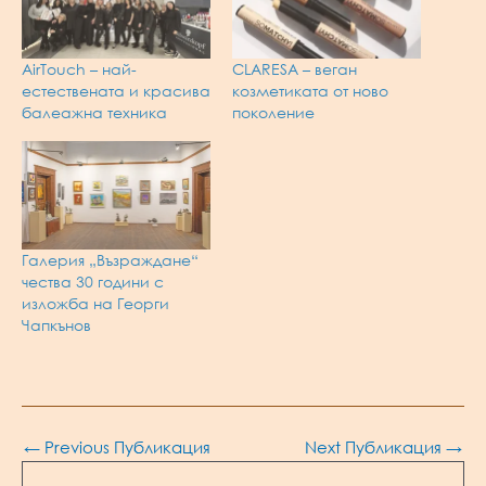
AirTouch – най-
CLARESA – веган
естествената и красива
козметиката от ново
балеажна техника
поколение
Галерия „Възраждане“
чества 30 години с
изложба на Георги
Чапкънов
Post
←
Previous Публикация
Next Публикация
→
navigation