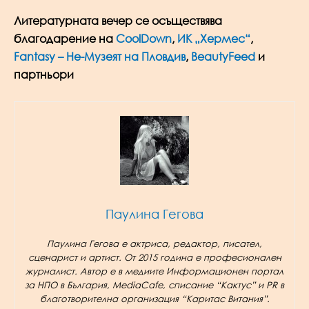
Литературната вечер се осъществява
благодарение на
CoolDown
,
ИК „Хермес“
,
Fantasy – Не-Музеят на Пловдив
,
BeautyFeed
и
партньори
Паулина Гегова
Паулина Гегова е актриса, редактор, писател,
сценарист и артист. От 2015 година е професионален
журналист. Автор е в медиите Информационен портал
за НПО в България, MediaCafe, списание “Кактус” и PR в
благотворителна организация “Каритас Витания”.