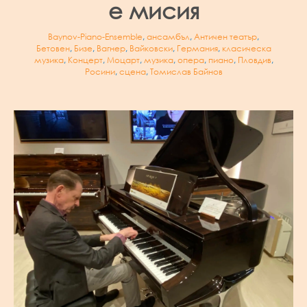
е мисия
Baynov-Piano-Ensemble
,
ансамбъл
,
Античен театър
,
Бетовен
,
Бизе
,
Вагнер
,
Вайковски
,
Германия
,
класическа
музика
,
Концерт
,
Моцарт
,
музика
,
опера
,
пиано
,
Пловдив
,
Росини
,
сцена
,
Томислав Байнов