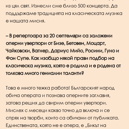
из цял свят. Изнесли сме близо 500 концерта. Да
поддържаме традицията на класическата музика
е нашата мисия.
– В репертоара за 20 септември са заложени
оперни увертюри от Бизе, Бетовен, Моцарт,
Чайковски, Вагнер, Дариус Мийо, Росини, Гуно и
Фон Супе. Как изобщо някой прави подбор на
класическа музика, която е родила и е родена от
толкова много гениални таланти?
Това е много тежка работа! Българският народ
обича операта и познава оперните заглавия,
затова реших да свирим оперни увертюри.
Мислех с месеци какво точно да включа и се
спрях на творби, които са обичани от публиката.
Единствената, която не е опера, е „Бикът на