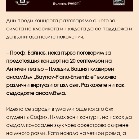
Дни преди концерта разговаряме с него за
силата на класиката и нуждата да се поддържа и
да възпитава новите поколения.
– Проф. Байнов, нека първо поговорим за
предстоящия концерт на 20 септември на
Античен театър – Пловдив. Вашият клавирен
ансамбъл „Baynov-Piano-Ensemble“ включва
различни виртуози от цял свят. Разкажете ни как
създадохте ансамбъла.
Идеята се зароди в ума ми още когато бях
студент в София. Нямах ясни контури, но исках да
създам колосален звук чрез оркестрово свирене
на много рояли. Като начало на четири рояла, а