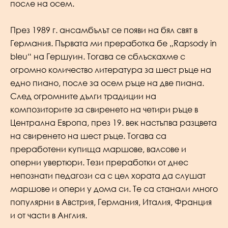
после на осем.
През 1989 г. ансамбълът се появи на бял свят в
Германия. Първата ми преработка бе „Rapsody in
bleu“ на Гершуин. Тогава се сблъскахме с
огромно количество литература за шест ръце на
едно пиано, после за осем ръце на две пиана.
След огромните дълги традиции на
композиторите за свиренето на четири ръце в
Централна Европа, през 19. век настъпва разцвета
на свиренето на шест ръце. Тогава са
преработени купища маршове, валсове и
оперни увертюри. Тези преработки от днес
непознати педагози са с цел хората да слушат
маршове и опери у дома си. Те са станали много
популярни в Австрия, Германия, Италия, Франция
и от части в Англия.