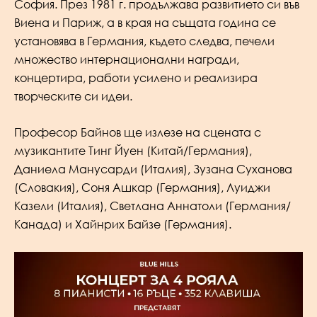
София. През 1981 г. продължава развитието си във
Виена и Париж, а в края на същата година се
установява в Германия, където следва, печели
множество интернационални награди,
концертира, работи усилено и реализира
творческите си идеи.
Професор Байнов ще излезе на сцената с
музикантите Тинг Йуен (Китай/Германия),
Даниела Манусарди (Италия), Зузана Суханова
(Словакия), Соня Ашкар (Германия), Луиджи
Казели (Италия), Светлана Аннатоли (Германия/
Канада) и Хайнрих Байзе (Германия).