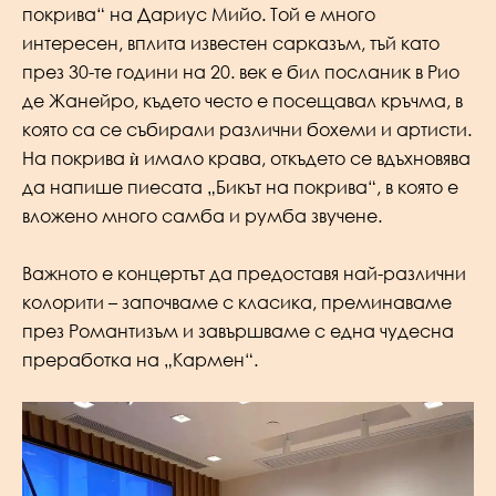
покрива“ на Дариус Мийо. Той е много
интересен, вплита известен сарказъм, тъй като
през 30-те години на 20. век е бил посланик в Рио
де Жанейро, където често е посещавал кръчма, в
която са се събирали различни бохеми и артисти.
На покрива ѝ имало крава, откъдето се вдъхновява
да напише пиесата „Бикът на покрива“, в която е
вложено много самба и румба звучене.
Важното е концертът да предоставя най-различни
колорити – започваме с класика, преминаваме
през Романтизъм и завършваме с една чудесна
преработка на „Кармен“.