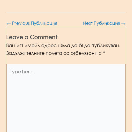
Post
←
Previous Публикация
Next Публикация
→
navigation
Leave a Comment
Вашият имейл адрес няма да бъде публикуван.
Задължителните полета са отбелязани с
*
Type
here..