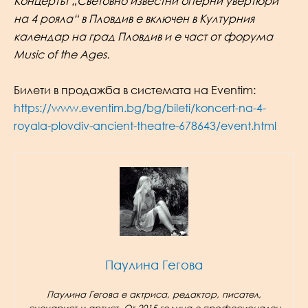
Концертът „Световно известни оперни увертюри
на 4 рояла“ в Пловдив е включен в Културния
календар на град Пловдив и е част от форума
Music of the Ages.
Билети в продажба в системата на Eventim:
https://www.eventim.bg/bg/bileti/koncert-na-4-
royala-plovdiv-ancient-theatre-678643/event.html
Паулина Гегова
Паулина Гегова е актриса, редактор, писател,
сценарист и артист. От 2015 година е професионален