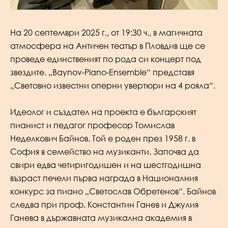
На 20 септември 2025 г., от 19:30 ч., в магичната
атмосфера на Античен театър в Пловдив ще се
проведе единственият по рода си концерт под
звездите. „Baynov-Piano-Ensemble“ представя
„Световно известни оперни увертюри на 4 рояла“.
Идеолог и създател на проекта е българският
пианист и педагог професор Томислав
Неделкович Байнов. Той е роден през 1958 г. в
София в семейство на музиканти. Започва да
свири едва четиригодишен и на шестгодишна
възраст печели първа награда в Националния
конкурс за пиано „Светослав Обретенов“. Байнов
следва при проф. Константин Ганев и Джулия
Ганева в държавната музикална академия в