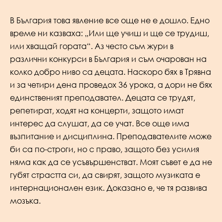
В България това явление все още не е дошло. Едно
време ни казваха: „Или ще учиш и ще се трудиш,
или хващай гората“. Аз често съм жури в
различни конкурси в България и съм очарован на
колко добро ниво са децата. Наскоро бях в Трявна
и за четири дена проведох 36 урока, а дори не бях
единственият преподавател. Децата се трудят,
репетират, ходят на концерти, защото имат
интерес да слушат, да се учат. Все още има
възпитание и дисциплина. Преподавателите може
би са по-строги, но с право, защото без усилия
няма как да се усъвършенстват. Моят съвет е да не
губят страстта си, да свирят, защото музиката е
интернационален език. Доказано е, че тя развива
мозъка.