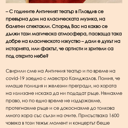
– С годините Античният театър в Пловдив се
превърна дом на класическата музика, на
балетни спектакли. Според Вас на какво се
дължи тази магическа атмосфера, пасваща така
добре на класическото изкуство – дали е духът на
историята, или фактът, че артисти и зрители са
под открито небе?
Свирили сме на Античния театър и по време на
covid-19 заедно с маестро Камджалов. Помня, че
имаше полиция и железни прегради, но хората
на излизане искаха да ни подадат ръце. Нямахме
право, но по едно време не издържахме,
протегнахме ръце и се докоснахме до толкова
много хора със сълзи на очите. Присъстваха 1600
човека в този тежък момент и концертът беше