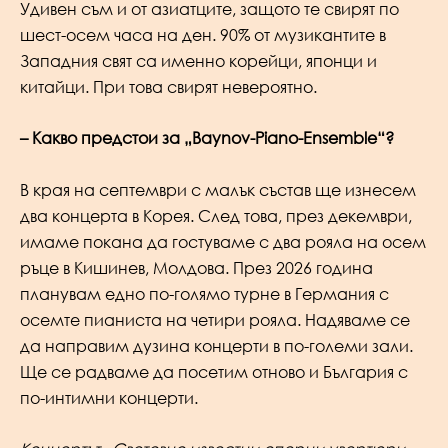
Удивен съм и от азиатците, защото те свирят по
шест-осем часа на ден. 90% от музикантите в
Западния свят са именно корейци, японци и
китайци. При това свирят невероятно.
– Какво предстои за „Baynov-Piano-Ensemble“?
В края на септември с малък състав ще изнесем
два концерта в Корея. След това, през декември,
имаме покана да гостуваме с два рояла на осем
ръце в Кишинев, Молдова. През 2026 година
планувам едно по-голямо турне в Германия с
осемте пианиста на четири рояла. Надяваме се
да направим дузина концерти в по-големи зали.
Ще се радваме да посетим отново и България с
по-интимни концерти.