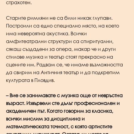
страхотен.
Старите римляни не са били никак глупави.
Построили са едно специално място, на което
има невероятна акустика. Всички
амфитеатрални структури са спиритуални,
сякаш създадени за опера, макар че и други
стилове музика и театър стоят прекрасно на
сцените им. Радвам се, че имаме възможността
да свирим на Античния театър и да подкрепим
културата в Пловдив.
– Вие се занимавате с музика още от невръстна
възраст. Извървели сте дълъг професионален и
академичен път. Когато говорим за класика,
всички мислим за дисциплина и
математическата точност, с която артистите