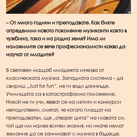
– От много години и преподавате. Как бихте
определили новото поколение музиканти както в
чужбина, така и на родна земя? Има ли
наложилите се вече професионалисти какво да
научат от младите?
В световен мащаб младежта изчезва от
класическата музика. Западната система – да
свириш „Just for fun“, не ги води доникъде.
Училищата са в катастрофално положение.
Никой не ги учи, явяват се на изпити и конкурси
неподготвени, смятат, че когато плащат на
преподавател, ще „отворят ципа“ на главата си,
той ще им налее всички знания, но иначе нямат
желание да се занимават с музика в бъдеще.