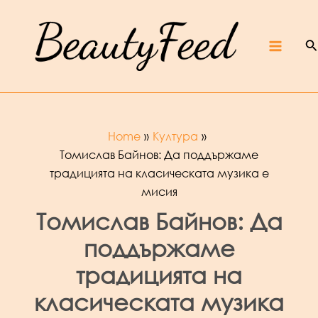
Skip
Beaut
yFeed
to
–
Крас
ота,
култур
S
content
а,
ревют
Main
а,
интер
вюта
и
фест
ивали
Menu
Home
Култура
Томислав Байнов: Да поддържаме
традицията на класическата музика е
мисия
Томислав Байнов: Да
поддържаме
традицията на
класическата музика