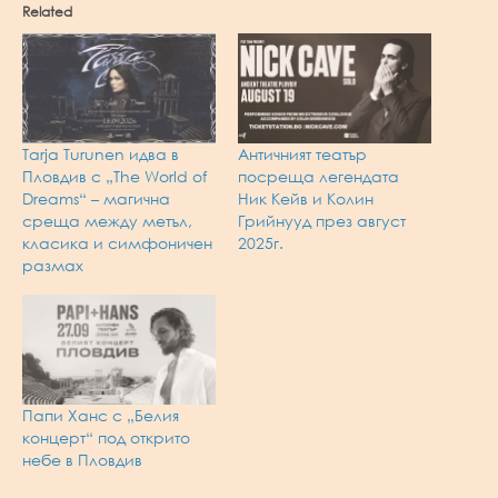
Related
Tarja Turunen идва в
Античният театър
Пловдив с „The World of
посреща легендата
Dreams“ – магична
Ник Кейв и Колин
среща между метъл,
Грийнууд през август
класика и симфоничен
2025г.
размах
Папи Ханс с „Белия
концерт“ под открито
небе в Пловдив