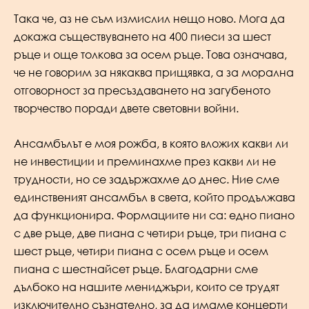
Така че, аз не съм измислил нещо ново. Мога да
докажа съществуването на 400 пиеси за шест
ръце и още толкова за осем ръце. Това означава,
че не говорим за някаква прищявка, а за морална
отговорност за пресъздаването на загубеното
творчество поради двете световни войни.
Ансамбълът е моя рожба, в която вложих какви ли
не инвестиции и преминахме през какви ли не
трудности, но се задържахме до днес. Ние сме
единственият ансамбъл в света, който продължава
да функционира. Формациите ни са: едно пиано
с две ръце, две пиана с четири ръце, три пиана с
шест ръце, четири пиана с осем ръце и осем
пиана с шестнайсет ръце. Благодарни сме
дълбоко на нашите мениджъри, които се трудят
изключително съзнателно, за да имаме концерти