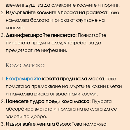
вземете душ, за да омекотите космите и порите.
Издърпвайте космите в посока на растежа
: Това
намалява болката и риска от счупване на
косъма.
Дезинфекцирайте пинсетата
: Почиствайте
пинсетата преди и след употреба, за да
предотвратите инфекции.
Кола маска
Ексфолирайте
кожата преди кола маска
: Това
помага за премахване на мъртвите кожни клетки
и намалява риска от врастнали косми.
Нанесете пудра преди кола маска
: Пудрата
абсорбира влагата и помага на ваксата да се
залепи по-добре.
Издърпвайте лентата бързо
: Това намалява