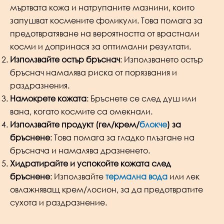
мъртвата кожа и натрупаните мазнини, които
запушват космените фоликули. Това помага за
предотвратяване на вероятността от врастнали
косми и допринася за оптимални резултати.
Използвайте остър бръснач
: Използването остър
бръснач намалява риска от порязвания и
раздразнения.
Намокрете кожата
: Бръснете се след душ или
вана, когато космите са омекнали.
Използвайте продукт (гел/крем/
блокче
) за
бръснене
: Това помага за гладко плъзгане на
бръснача и намалява дразненето.
Хидратирайте и успокойте кожата след
бръснене
: Използвайте
термална вода
или лек
овлажняващ крем/лосион, за да предотвратите
сухота и раздразнение.