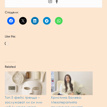
Сподели:
Like this:
Loading…
Related
Топ 5 фейс тренда –
Кристина Балева:
заслужават ли си или
Мезотерапията
не? (и какво казва
подхранва кожата