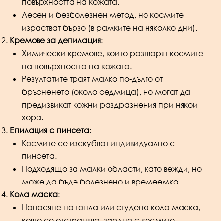
повърхността на кожата.
Лесен и безболезнен метод, но космите
израстват бързо (в рамките на няколко дни).
Кремове за депилация
:
Химически кремове, които разтварят космите
на повърхността на кожата.
Резултатите траят малко по-дълго от
бръсненето (около седмица), но могат да
предизвикат кожни раздразнения при някои
хора.
Епилация с пинсета
:
Космите се изскубват индивидуално с
пинсета.
Подходящо за малки области, като вежди, но
може да бъде болезнено и времеемко.
Кола маска
:
Нанасяне на топла или студена кола маска,
която се отстранява, заедно с космите.