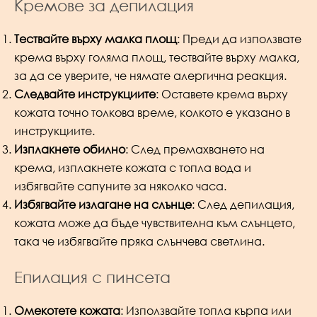
Кремове за депилация
Тествайте върху малка площ
: Преди да използвате
крема върху голяма площ, тествайте върху малка,
за да се уверите, че нямате алергична реакция.
Следвайте инструкциите
: Оставете крема върху
кожата точно толкова време, колкото е указано в
инструкциите.
Изплакнете обилно
: След премахването на
крема, изплакнете кожата с топла вода и
избягвайте сапуните за няколко часа.
Избягвайте излагане на слънце
: След депилация,
кожата може да бъде чувствителна към слънцето,
така че избягвайте пряка слънчева светлина.
Епилация с пинсета
Омекотете кожата
: Използвайте топла кърпа или