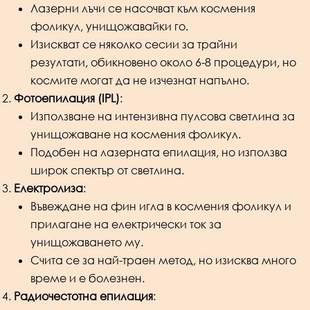
Лазерни лъчи се насочват към космения
фоликул, унищожавайки го.
Изискват се няколко сесии за трайни
резултати, обикновено около 6-8 процедури, но
космите могат да не изчезнат напълно.
Фотоепилация (IPL)
:
Използване на интензивна пулсова светлина за
унищожаване на космения фоликул.
Подобен на лазерната епилация, но използва
широк спектър от светлина.
Електролиза
:
Въвеждане на фин игла в космения фоликул и
прилагане на електрически ток за
унищожаването му.
Счита се за най-траен метод, но изисква много
време и е болезнен.
Радиочестотна епилация
: