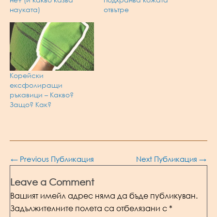
науката)
отвътре
Корейски
ексфолиращи
ръкавици – Какво?
Защо? Как?
Post
←
Previous Публикация
Next Публикация
→
navigation
Leave a Comment
Вашият имейл адрес няма да бъде публикуван.
Задължителните полета са отбелязани с
*