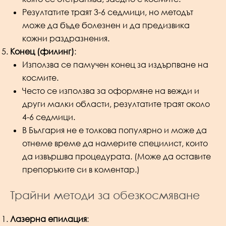
Резултатите траят 3-6 седмици, но методът
може да бъде болезнен и да предизвика
кожни раздразнения.
Конец (филинг)
:
Използва се памучен конец за издърпване на
космите.
Често се използва за оформяне на вежди и
други малки области, резултатите траят около
4-6 седмици.
В България не е толкова популярно и може да
отнеме време да намерите специлист, които
да извършва процедурата. (Може да оставите
препоръките си в коментар.)
Трайни методи за обезкосмяване
Лазерна епилация
: