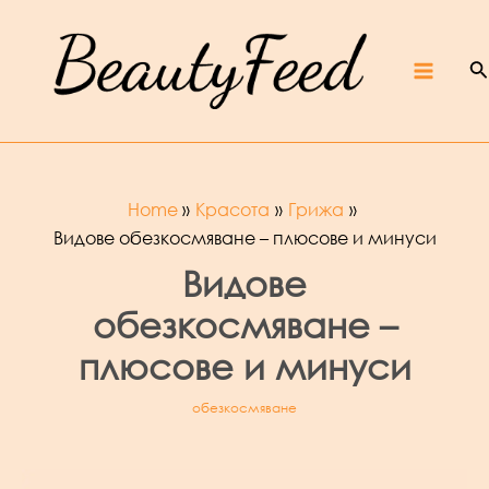
Skip
Beaut
yFeed
to
–
Крас
ота,
култур
S
content
а,
ревют
Main
а,
интер
вюта
и
фест
ивали
Menu
Home
Красота
Грижа
Видове обезкосмяване – плюсове и минуси
Видове
обезкосмяване –
плюсове и минуси
обезкосмяване