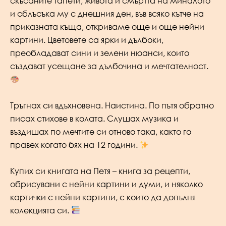
скъсаните тапети, живота и смъртта на миналото
и сблъсъка му с днешния ден, във всяко кътче на
приказната къща, откриваме още и още нейни
картини. Цветовете са ярки и дълбоки,
преобладават сини и зелени нюанси, които
създават усещане за дълбочина и мечтателност.
Тръгнах си вдъхновена. Наистина. По пътя обратно
писах стихове в колата. Слушах музика и
въздишах по мечтите си отново така, както го
правех когато бях на 12 години.
Купих си книгата на Петя – книга за рецепти,
обрисувани с нейни картини и думи, и няколко
картички с нейни картини, с които да допълня
колекцията си.