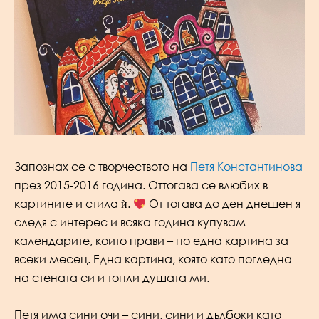
Запознах се с творчеството на
Петя Константинова
през 2015-2016 година. Оттогава се влюбих в
картините и стила ѝ.
От тогава до ден днешен я
следя с интерес и всяка година купувам
календарите, които прави – по една картина за
всеки месец. Една картина, която като погледна
на стената си и топли душата ми.
Петя има сини очи – сини, сини и дълбоки като