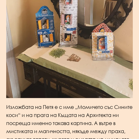
Изложбата на Петя е с име „Момичето със Сините
коси“ и на прага на Къщата на Архитекта ни
посреща именно такава картина. А вътре в
мистиката и магичността, някъде между праха,