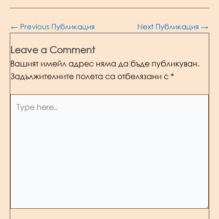
Post
←
Previous Публикация
Next Публикация
→
navigation
Leave a Comment
Вашият имейл адрес няма да бъде публикуван.
Задължителните полета са отбелязани с
*
Type
here..