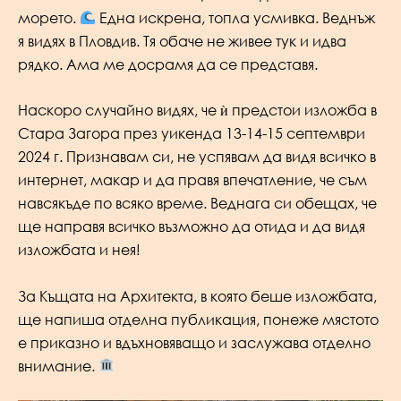
морето.
Една искрена, топла усмивка. Веднъж
я видях в Пловдив. Тя обаче не живее тук и идва
рядко. Ама ме досрамя да се представя.
Наскоро случайно видях, че ѝ предстои изложба в
Стара Загора през уикенда 13-14-15 септември
2024 г. Признавам си, не успявам да видя всичко в
интернет, макар и да правя впечатление, че съм
навсякъде по всяко време. Веднага си обещах, че
ще направя всичко възможно да отида и да видя
изложбата и нея!
За Къщата на Архитекта, в която беше изложбата,
ще напиша отделна публикация, понеже мястото
е приказно и вдъхновяващо и заслужава отделно
внимание.