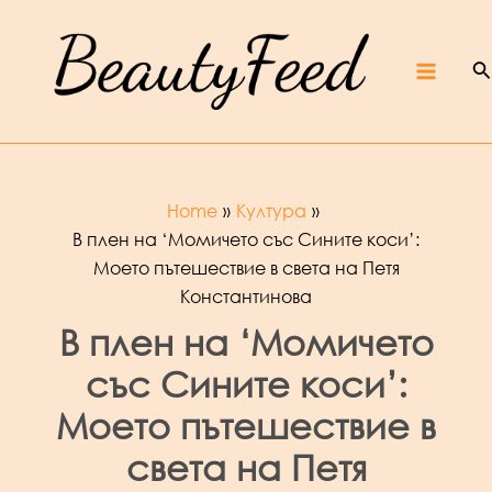
Skip
Beaut
yFeed
to
–
Крас
ота,
култур
S
content
а,
ревют
Main
а,
интер
вюта
и
фест
ивали
Menu
Home
Култура
В плен на ‘Момичето със Сините коси’:
Моето пътешествие в света на Петя
Константинова
В плен на ‘Момичето
със Сините коси’:
Моето пътешествие в
света на Петя