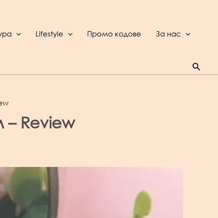
ура
Lifestyle
Промо кодове
За нас
Searc
iew
м – Review