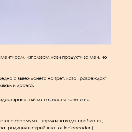
иментирам, използвам нови продукти за мен, но
едно с въвеждането на трет, като „разреждах“
лзвам и досега.
идратиране, тъй като с настъпването на
ростена формула – термална вода, пребиотик,
ра традиция и скрийншот от incidecoder.)