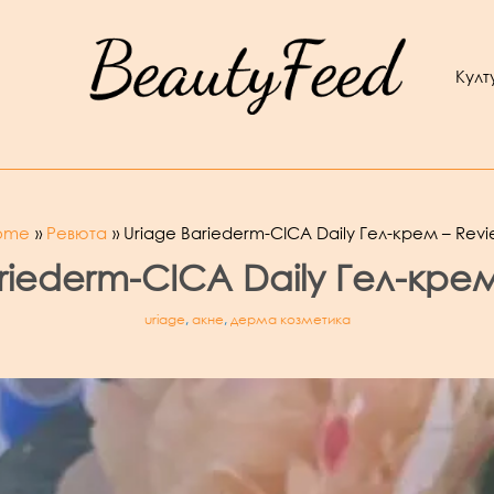
Култ
ome
Ревюта
Uriage Bariederm-CICA Daily Гел-крем – Rev
riederm-CICA Daily Гел-кре
uriage
,
акне
,
дерма козметика