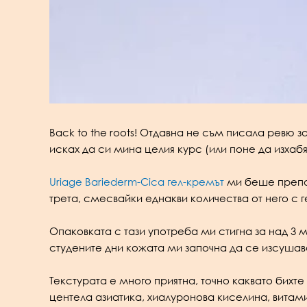
Back to the roots! Отдавна не съм писала ревю 
исках да си мина целия курс (или поне да изхабя
Uriage Bariederm-Cica гел-кремът
ми беше препор
трета, смесвайки еднакви количества от него с г
Опаковката с тази употреба ми стигна за над 3 м
студените дни кожата ми започна да се изсушав
Текстурата е много приятна, точно каквато бих
центела азиатика, хиалуронова киселина, витамин