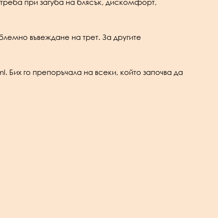
отреба при загуба на блясък, дискомфорт,
облемно въвеждане на трет. За другите
l. Бих го препоръчала на всеки, който започва да