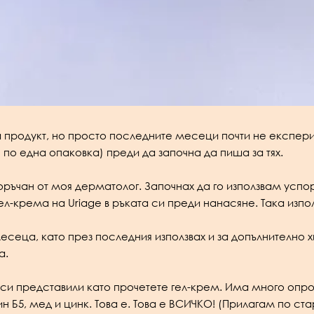
за продукт, но просто последните месеци почти не експер
 по една опаковка) преди да започна да пиша за тях.
ъчан от моя дерматолог. Започнах да го използвам успор
ел-крема на Uriage в ръката си преди нанасяне. Така изпо
есеца, като през последния използвах и за допълнително х
а.
те си представили като прочетете гел-крем. Има много оп
 Б5, мед и цинк. Това е. Това е ВСИЧКО! (Прилагам по ста