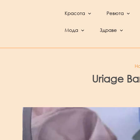
Skip
to
Красота
Ревюта
content
BeautyFeed – Красота, култура, ревюта,
интервюта и фестивали
Мода
Здраве
H
Uriage Ba