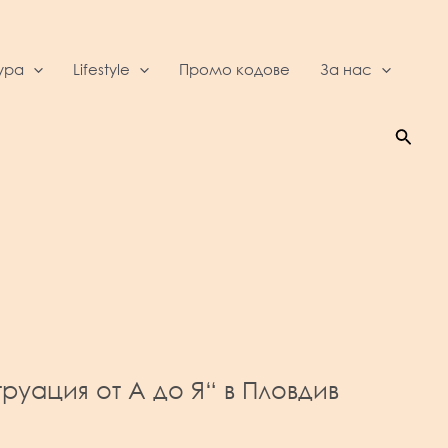
ура
Lifestyle
Промо кодове
За нас
Searc
уация от А до Я“ в Пловдив