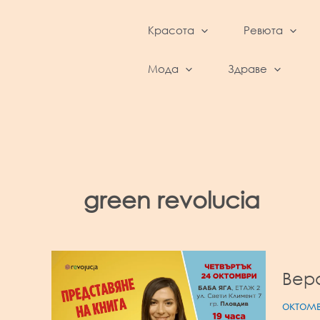
Skip
to
Красота
Ревюта
content
BeautyFeed – Красота, култура, ревюта,
интервюта и фестивали
Мода
Здраве
green revolucia
Вера
октомв