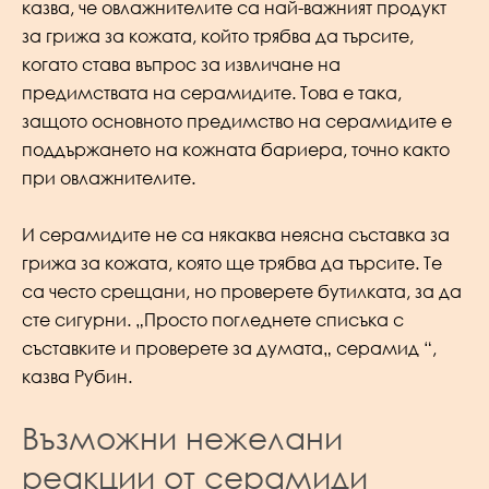
казва, че овлажнителите са най-важният продукт
за грижа за кожата, който трябва да търсите,
когато става въпрос за извличане на
предимствата на серамидите. Това е така,
защото основното предимство на серамидите е
поддържането на кожната бариера, точно както
при овлажнителите.
И серамидите не са някаква неясна съставка за
грижа за кожата, която ще трябва да търсите. Те
са често срещани, но проверете бутилката, за да
сте сигурни. „Просто погледнете списъка с
съставките и проверете за думата„ серамид “,
казва Рубин.
Възможни нежелани
реакции от серамиди