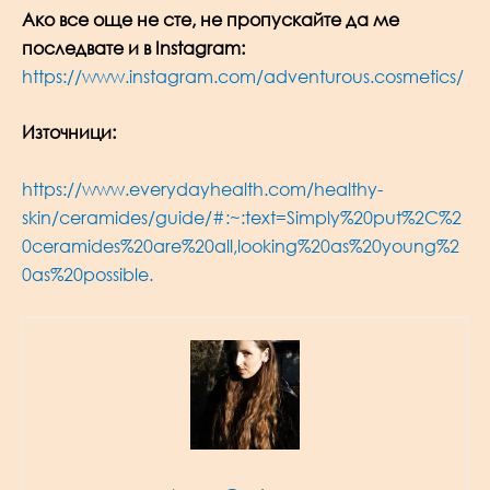
Ако все още не сте, не пропускайте да ме
последвате и в Instagram:
https://www.instagram.com/adventurous.cosmetics/
Източници:
https://www.everydayhealth.com/healthy-
skin/ceramides/guide/#:~:text=Simply%20put%2C%2
0ceramides%20are%20all,looking%20as%20young%2
0as%20possible.