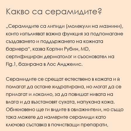
Какво са серамидите?
„Серамидите са липиди (молекули на мазнини),
които изпълняват важна функция за подпомагане
създаването и поддържането на кожната
бариера“, казва Кортни Рубин, MD,
сертифициран дерматолог и съосновател на
Fig.1, базирана в Лос Анджелис.
Серамидите се срещат естествено в кожата и ѝ
помагат да остане хидратирана, но могат да се
прилагат и локално, за да повишат нивата на
влага и да възстановят сухата, напукана кожа.
Обикновено ще ги видите в овлажнители, но също
така можете да намерите серамиди като
ключова съставка в почистващи препарати,