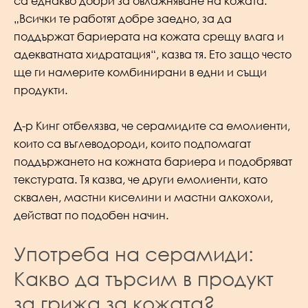
са еднакво добри за овлажняване на кожата.
„Всички те работят добре заедно, за да
поддържат бариерата на кожата срещу влага и
адекватната хидратация“, казва тя. Ето защо често
ще ги намерите комбинирани в едни и същи
продукти.
Д-р Кинг отбелязва, че серамидите са емолиенти,
които са въглеводороди, които подпомагат
поддържането на кожната бариера и подобряват
текстурата. Тя казва, че други емолиенти, като
сквален, мастни киселини и мастни алкохоли,
действат по подобен начин.
Употреба на серамиди:
Какво да търсим в продукт
за грижа за кожата?