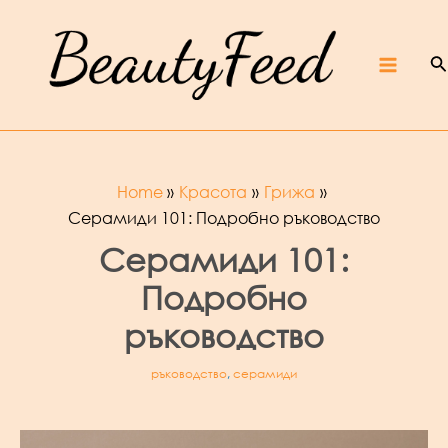
Skip
Beaut
yFeed
to
–
Крас
ота,
култур
S
content
а,
ревют
Main
а,
интер
вюта
и
фест
ивали
Menu
Home
Красота
Грижа
Серамиди 101: Подробно ръководство
Серамиди 101:
Подробно
ръководство
ръководство
,
серамиди