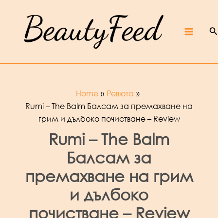
Skip
Beaut
yFeed
to
–
Крас
ота,
култур
S
content
а,
ревют
Main
а,
интер
вюта
и
фест
ивали
Menu
Home
Ревюта
Rumi – The Balm Балсам за премахване на
грим и дълбоко почистване – Review
Rumi – The Balm
Балсам за
премахване на грим
и дълбоко
почистване – Review