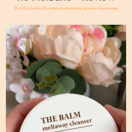
Rumi Cosmetics
,
българска козметика
,
двойно почистване