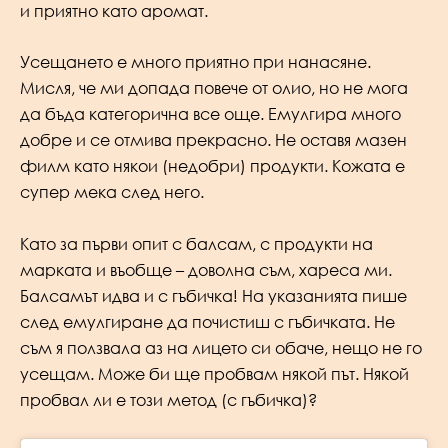
и приятно като аромат.
Усещането е много приятно при нанасяне.
Мисля, че ми допада повече от олио, но не мога
да бъда категорична все още. Емулгира много
добре и се отмива прекрасно. Не оставя мазен
филм като някои (недобри) продукти. Кожата е
супер мека след него.
Като за първи опит с балсам, с продукти на
марката и въобще – доволна съм, хареса ми.
Балсамът идва и с гъбичка! На указанията пише
след емулгиране да почистиш с гъбичката. Не
съм я ползвала аз на лицето си обаче, нещо не го
усещам. Може би ще пробвам някой път. Някой
пробвал ли е този метод (с гъбичка)?