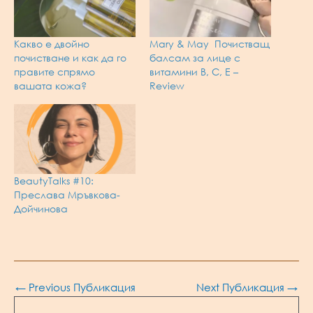
Какво е двойно
Mary & May Почистващ
почистване и как да го
балсам за лице с
правите спрямо
витамини B, C, E –
вашата кожа?
Review
BeautyTalks #10:
Преслава Мръвкова-
Дойчинова
Post
←
Previous Публикация
Next Публикация
→
navigation