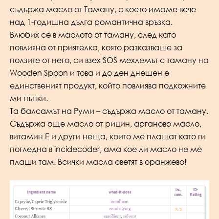
съдържа масло от Таману, с което имаме вече
над 1-годишна дълга романтична връзка.
Влюбих се в маслото от таману, след като
повлияна от приятелка, която разказваше за
ползите от него, си взех SOS мехлемът с таману на
Wooden Spoon и това и до ден днешен е
единственият продукт, който повлиява подкожните
ми пъпки.
Та балсамът на Руми – съдържа масло от таману.
Съдържа още масло от рицин, арганово масло,
витамин Е и други неща, които ме плашат като ги
погледна в incidecoder, ама кое ли масло не ме
плаши там. Всички масла светят в оранжево!