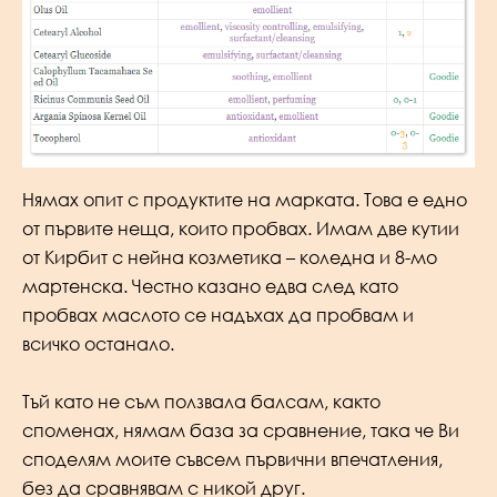
Нямах опит с продуктите на марката. Това е едно
от първите неща, които пробвах. Имам две кутии
от Кирбит с нейна козметика – коледна и 8-мо
мартенска. Честно казано едва след като
пробвах маслото се надъхах да пробвам и
всичко останало.
Тъй като не съм ползвала балсам, както
споменах, нямам база за сравнение, така че Ви
споделям моите съвсем първични впечатления,
без да сравнявам с никой друг.