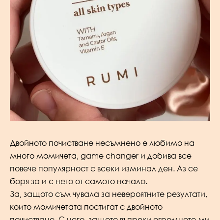
Двойното почистване несъмнено е любимо на
много момичета, game changer и добива все
повече популярност с всеки изминал ден. Аз се
боря за и с него от самото начало.
За, защото съм чувала за невероятните резултати,
които момичетата постигат с двойното
почистване. С него, защото въпреки огромното ми