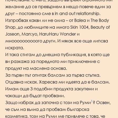
желание да се превърнем в нещо повече един за
друг – постоянно сме в in and out relationship.
Изпробвах какви ли не олиа – от Balea и The Body
Shop, до любимците на много Skin 1004, Beauty of
Joseon, Man:yo, HaruHaru Wonder и
мноооооооооого други. И някак все още липсва
искрата.
И така стигам до днешна публикация, в която ще
ви разкажа за поредното ми приключение с
продукт на маслена основа.
За първи път опитах балсам за първа стъпка.
Отдавна исках. Харесва ми идеята да е балсам.
Имам още 3 подобни продукта закупени и
чакащи да бъдат пробвани.
1
Защо избрах да започна с този на Руми
? Освен,
че съм на вълна да пробвам българска
козметика, този на Руми ме привлече с това, че