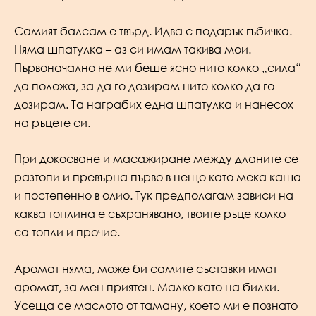
Самият балсам е твърд. Идва с подарък гъбичка.
Няма шпатулка – аз си имам такива мои.
Първоначално не ми беше ясно нито колко „сила“
да положа, за да го дозирам нито колко да го
дозирам. Та награбих една шпатулка и нанесох
на ръцете си.
При докосване и масажиране между дланите се
разтопи и превърна първо в нещо като мека каша
и постепенно в олио. Тук предполагам зависи на
каква топлина е съхранявано, твоите ръце колко
са топли и прочие.
Аромат няма, може би самите съставки имат
аромат, за мен приятен. Малко като на билки.
Усеща се маслото от таману, което ми е познато