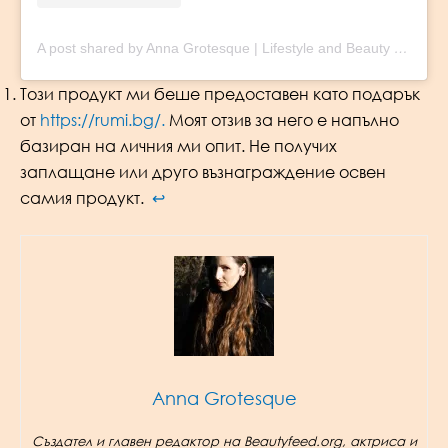
A post shared by Anna Grotesque | Lifestyle and Beauty Blogger (@adventurous.cosmetics)
Този продукт ми беше предоставен като подарък
от
https://rumi.bg/.
Моят отзив за него е напълно
базиран на личния ми опит. Не получих
заплащане или друго възнаграждение освен
самия продукт.
↩︎
Anna Grotesque
Създател и главен редактор на Beautyfeed.org, актриса и