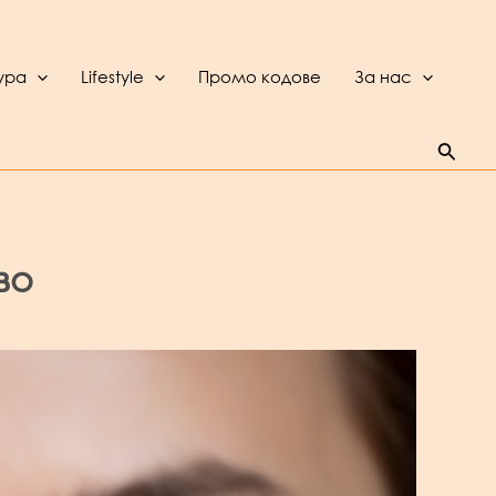
ура
Lifestyle
Промо кодове
За нас
Searc
во