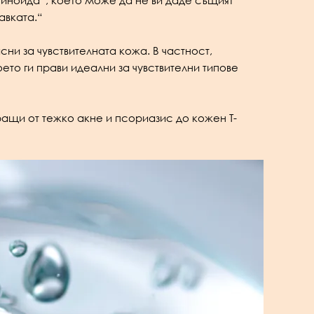
тиноида“, което може да не ви даде същият
авката.“
и за чувствителната кожа. В частност,
ето ги прави идеални за чувствителни типове
ращи от тежко акне и псориазис до кожен Т-