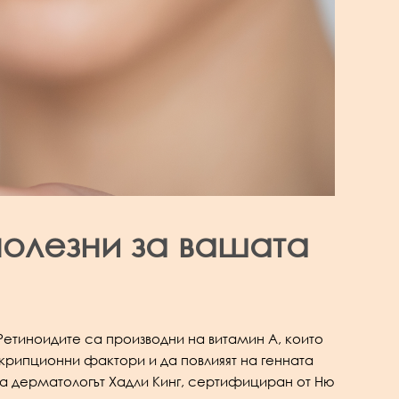
полезни за вашата
Ретиноидите са производни на витамин А, които
скрипционни фактори и да повлияят на генната
ва дерматологът Хадли Кинг, сертифициран от Ню