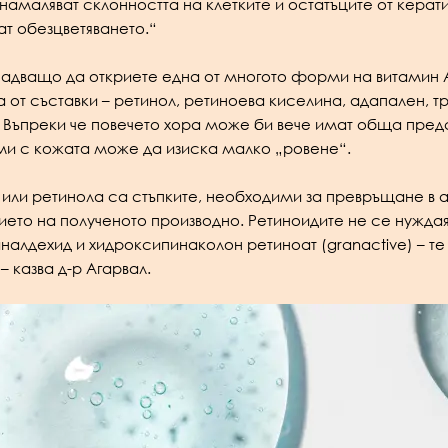
намаляват склонността на клетките и остатъците от керати
ат обезцветяването.“
надващо да откриете една от многото форми на витамин А
 от съставки – ретинол, ретиноева киселина, адапален, т
. Въпреки че повечето хора може би вече имат обща предс
ми с кожата може да изиска малко „ровене“.
или ретинола са стъпките, необходими за превръщане в а
ето на полученото производно. Ретиноидите не се нуждаят
налдехид и хидроксипинаколон ретиноат (granactive) – те
 казва д-р Агарвал.