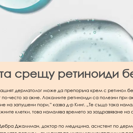
та срещу ретиноиди б
, вашият дерматолог може да препоръча крем с ретинол 
 по-често за акне. Локалните ретиноиди са полезни при 
ние на запушени пори,” казва д-р Кинг. „Те също така нам
ожните клетки, това намалява времето за заздравяване на 
Дебра Джалиман, доктор по медицина, асистент по дерма