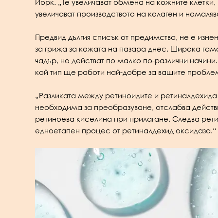
Йорк. „Те увеличават обмена на кожните клетки, 
увеличават производството на колаген и намаляв
Предвид дългия списък от предимства, не е изне
за грижа за кожата на пазара днес. Широка гама
чадър, но действат по малко по-различни начини
кой тип ще работи най-добре за вашите пробле
„Разликата между ретиноидите и ретиналдехида 
необходима за преобразуване, отслабва действи
ретиноева киселина при прилагане. Следва рети
едноетапен процес от ретиналдехид оксидаза.“ –