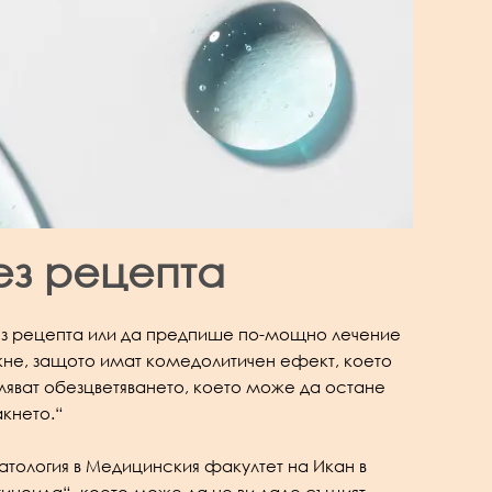
ез рецепта
без рецепта или да предпише по-мощно лечение
акне, защото имат комедолитичен ефект, което
аляват обезцветяването, което може да остане
акнето.“
тология в Медицинския факултет на Икан в