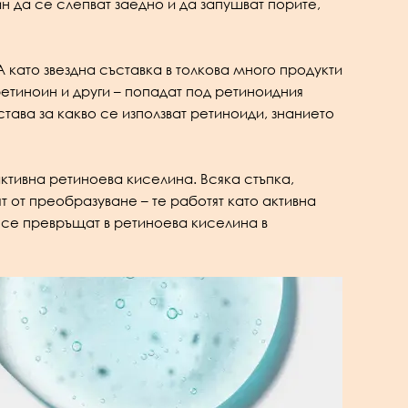
н да се слепват заедно и да запушват порите,
 като звездна съставка в толкова много продукти
ретиноин и други – попадат под ретиноидния
тава за какво се използват ретиноиди, знанието
ктивна ретиноева киселина. Всяка стъпка,
 от преобразуване – те работят като активна
 се превръщат в ретиноева киселина в