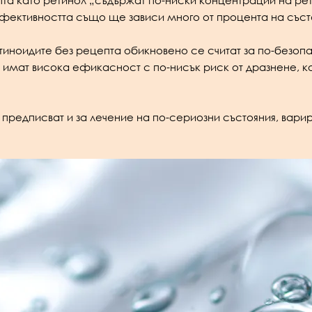
епта като ретинол „съдържат по-ниски концентрации на ре
„Ефективността също ще зависи много от процента на съст
ноидите без рецепта обикновено се считат за по-безопасн
а имат висока ефикасност с по-нисък риск от дразнене, ко
 предписват и за лечение на по-сериозни състояния, вари