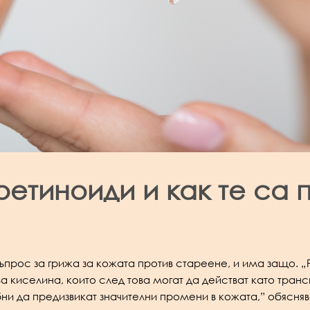
ретиноиди и как те са 
въпрос за грижа за кожата против стареене, и има защо. „
а киселина, които след това могат да действат като тран
ни да предизвикат значителни промени в кожата,” обясня