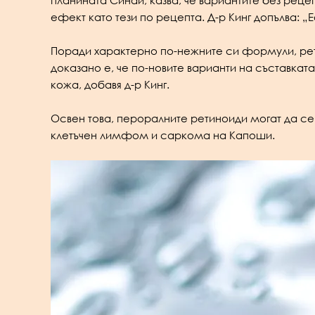
планината Синай, казва, че вариантите без рец
ефект като тези по рецепта. Д-р Кинг допълва: 
Поради характерно по-нежните си формули, рети
доказано е, че по-новите варианти на съставкат
кожа, добавя д-р Кинг.
Освен това, пероралните ретиноиди могат да се
клетъчен лимфом и саркома на Капоши.