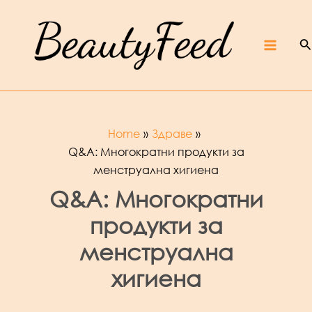
Skip
Beaut
yFeed
to
–
Крас
ота,
култур
S
content
а,
ревют
Main
а,
интер
вюта
и
фест
ивали
Menu
Home
Здраве
Q&A: Многократни продукти за
менструална хигиена
Q&A: Многократни
продукти за
менструална
хигиена