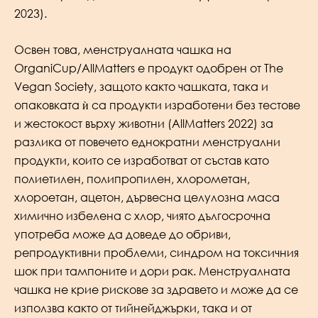
2023).
Освен това, менструалната чашка на
OrganiCup/AllMatters е продукт одобрен от The
Vegan Society, защото както чашката, така и
опаковката ѝ са продукти изработени без тестове
и жестокост върху животни (AllMatters 2022) за
разлика от повечето еднократни менструални
продукти, които се изработват от състав като
полиетилен, полипропилен, хлорометан,
хлороетан, ацетон, дървесна целулозна маса
химично избелена с хлор, чиято дългосрочна
употреба може да доведе до обриви,
репродуктивни проблеми, синдром на токсичния
шок при тампоните и дори рак. Менструалната
чашка не крие рискове за здравето и може да се
използва както от тийнейджърки, така и от