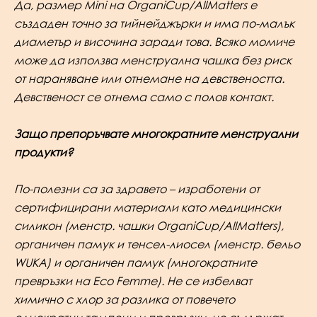
Да, размер Mini
на OrganiCup/AllMatters
е
създаден точно за тийнейджърки и има по-малък
диаметър и височина заради това. Всяко момиче
може да използва менструална чашка без риск
от нараняване или отнемане на девствеността.
Девственост се отнема само с полов контакт.
Защо препоръчвате многократните менструални
продукти?
По-полезни са за здравето – изработени от
сертифицирани материали като медицински
силикон (менстр. чашки OrganiCup/AllMatters),
органичен памук и тенсел-лиосел (менстр. бельо
WUKA) и органичен памук (многократните
превръзки на Eco Femme). Не се избелват
химично с хлор за разлика от повечето