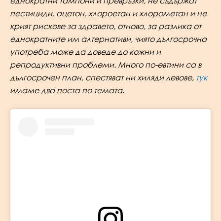
еднократни тампони и превръзки, не съдържат
пестициди, ацетон, хлороетан и хлорометан и не
крият рискове за здравето, отново, за разлика от
еднократните им алтернативи, чиято дългосрочна
употреба може да доведе до кожни и
репродуктивни проблеми. Много по-евтини са в
дългосрочен план, спестяват ни хиляди левове,
тук
имаме два поста по темата
.