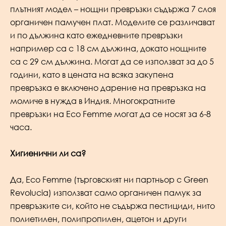
плътният модел – нощни превръзки съдържа 7 слоя
органичен памучен плат. Моделите се различават
и по дължина като ежедневните превръзки
например са с 18 см дължина, докато нощните
са с 29 см дължина. Могат да се използват за до 5
години, като в цената на всяка закупена
превръзка е включено дарение на превръзка на
момиче в нужда в Индия. Многократните
превръзки на Eco Femme могат да се носят за 6-8
часа.
Хигиенични ли са?
Да, Eco Femme (търговският ни партньор с Green
Revolucia) използват само органичен памук за
превръзките си, който не съдържа пестициди, нито
полиетилен, полипропилен, ацетон и други