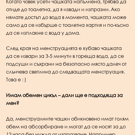
Когато човек усети чашката напълнена, трябва да
отиде до тоалетна, да я извади и изпразни. Ако
нямате достъп до вода в момента, чашката може
само да се избърше с тоалетна хартия и по-късно
да се изплакне с вода у дома.
След края на менструацията е хубаво чашката
да се извари за 3-5 минути в гореща вода, да се
подсуши и съхрани на безопасно място далеч от
слънчева светлина до следващата менструация.
Това е : )
Имам обемен цикъл – дали ще е подходяща за
мен?
Да, менструалните чашки обикновено имат голям
обем на абсорбиране и могат да се носят за до
12 часа без нужда от изпразване. Например,