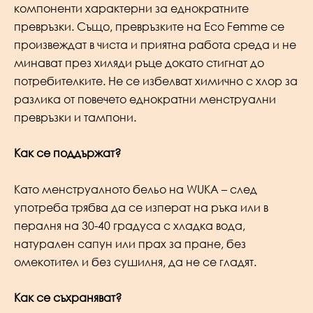
компоненти характерни за еднократните
превръзки. Също, превръзките на Eco Femme се
произвеждат в чиста и приятна работа среда и не
минават през хиляди ръце докато стигнат до
потребителките. Не се избелват химично с хлор за
разлика от повечето еднократни менструални
превръзки и тампони.
Как се поддържат?
Като менструалното бельо на WUKA – след
употреба трябва да се изперат на ръка или в
пералня на 30-40 градуса с хладка вода,
натурален сапун или прах за пране, без
омекотител и без сушилня, да не се гладят.
Как се съхраняват?