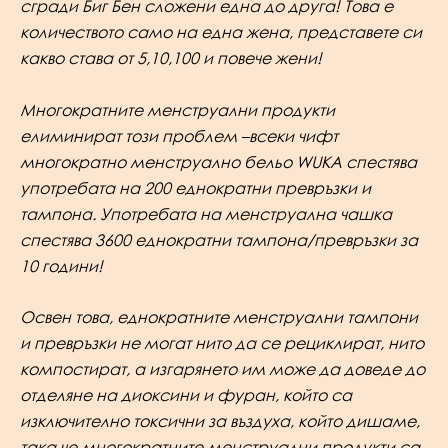
сгради Биг Бен сложени една до друга! Това е
количеството само на една жена, представете си
какво става от 5,10,100 и повече жени!
Многократните менструални продукти
елиминират този проблем –всеки чифт
многократно менструално бельо WUKA
спестява
употребата на 200 еднократни превръзки и
тампона.
Употребата на менструална чашка
спестява 3600 еднократни тампона/превръзки за
10 години!
Освен това, еднократните менструални тампони
и превръзки не могат нито да се рециклират, нито
компостират, а изгарянето им може да доведе до
отделяне на диоксини и фуран, който са
изключително токсични за въздуха, който дишаме,
така че многократните менструални продукти са