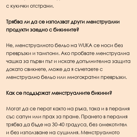
с кукички отстрани.
Трябва ли да се използват други менструални
продукти заедно с бикините?
Не, менструалното бельо на WUKA се носи без
превръзки и тампони. Ако пробвате менструална
чашка за първи път и искате допълнителна защита
докато свикнете, може да я съчетаете с
менструално бельо или многократни превръзки.
Как се поддържат менструалните бикини?
Могат да се перат както на ръка, така и в пералня
със сапун или прах за пране. Прането в пералня
трябва да бъде на 30-40 градуса, без омекотител
и без използване на сушилня. Менструалното