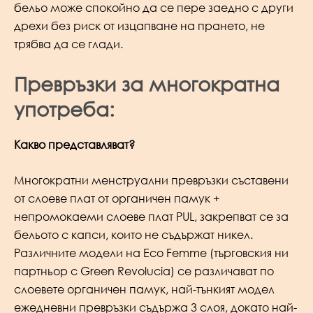
бельо може спокойно да се пере заедно с други
дрехи без риск от изцапване на прането, не
трябва да се глади.
Превръзки за многократна
употреба:
Какво представляват?
Многократни менструални превръзки съставени
от слоеве плат от органичен памук +
непромокаеми слоеве плат PUL, закрепват се за
бельото с капси, които не съдържат никел.
Различните модели на Eco Femme (търговския ни
партньор с Green Revolucia) се различават по
слоевете органичен памук, най-тънкият модел
ежедневни превръзки съдържа 3 слоя, докато най-