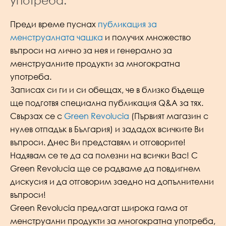
употреба.
Преди време пуснах
публикация за
менструалната чашка
и получих множество
въпроси на лично за нея и генерално за
менструалните продукти за многократна
употреба.
Записах си ги и си обещах, че в близко бъдеще
ще подготвя специална публикация Q&A за тях.
Свързах се с
Green Revolucia
(Първият магазин с
нулев отпадък в България) и зададох всичките Ви
въпроси. Днес Ви представям и отговорите!
Надявам се те да са полезни на всички Вас! С
Green Revolucia ще се радваме да повдигнем
дискусия и да отговорим заедно на допълнителни
въпроси!
Green Revolucia предлагат широка гама от
менструални продукти за многократна употреба,