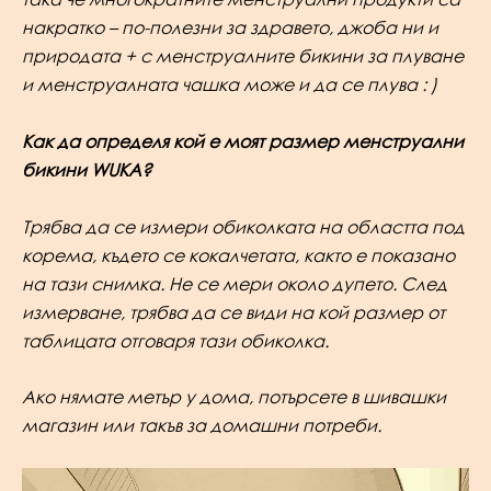
накратко – по-полезни за здравето, джоба ни и
природата + с менструалните бикини за плуване
и менструалната чашка може и да се плува : )
Как да определя кой е моят размер менструални
бикини WUKA?
Трябва да се измери обиколката на областта под
корема, където се кокалчетата, както е показано
на тази снимка. Не се мери около дупето. След
измерване, трябва да се види на кой размер от
таблицата отговаря тази обиколка.
Ако нямате метър у дома, потърсете в шивашки
магазин или такъв за домашни потреби.