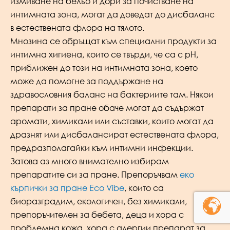
измиване на бельо и дори за почистване на
интимната зона, могат да доведат до дисбаланс
в естествената флора на тялото.
Мнозина се обръщат към специални продукти за
интимна хигиена, които се твърди, че са с pH,
приближен до този на интимната зона, което
може да помогне за поддържане на
здравословния баланс на бактериите там. Някои
препарати за пране обаче могат да съдържат
аромати, химикали или съставки, които могат да
дразнят или дисбалансират естествената флора,
предразполагайки към интимни инфекции.
Затова аз много внимателно избирам
препаратите си за пране. Препоръчвам
еко
кърпички за пране Eco Vibe
, които са
биоразградим, екологичен, без химикали,
препоръчителен за бебета, деца и хора с
проблемна кожа, хора с алергии препарат за