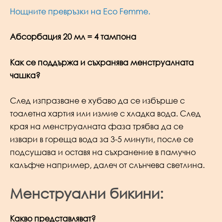
Нощните превръзки на Eco Femme.
Абсорбация 20 мл = 4 тампона
Как се поддържа и съхранява менструалната
чашка?
След изпразване е хубаво да се избърше с
тоалетна хартия или измие с хладка вода. След
края на менструалната фаза трябва да се
извари в гореща вода за 3-5 минути, после се
подсушава и оставя на съхранение в памучно
калъфче например, далеч от слънчева светлина.
Менструални бикини:
Какво представляват?