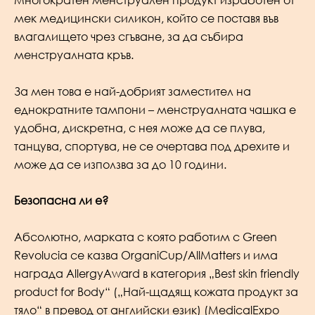
Многократен менструален продукт изработен от
мек медицински силикон, който се поставя във
влагалището чрез сгъване, за да събира
менструалната кръв.
За мен това е най-добрият заместител на
еднократните тампони – менструалната чашка е
удобна, дискретна, с нея може да се плува,
танцува, спортува, не се очертава под дрехите и
може да се използва за до 10 години.
Безопасна ли е?
Абсолютно, марката с която работим с Green
Revolucia се казва OrganiCup/AllMatters и има
награда AllergyAward в категория „Best skin friendly
product for Body“ („Най-щадящ кожата продукт за
тяло“ в превод от английски език) (MedicalExpo