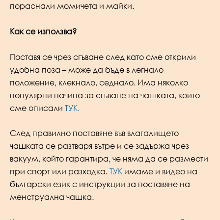
пораснали момичета и майки.
Как се използва?
Поставя се чрез сгъване след като сме открили
удобна поза – може да бъде в легнало
положение, клекнало, седнало. Има няколко
популярни начина за сгъване на чашката, които
сме описали
ТУК.
След правилно поставяне във влагалището
чашката се разтваря вътре и се задържа чрез
вакуум, който гарантира, че няма да се размести
при спорт или разходка.
ТУК
имаме и видео на
български език с инструкции за поставяне на
менструална чашка.