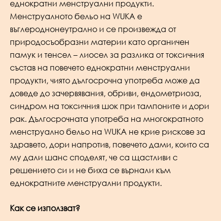
еднократни менструални продукти.
Менструалното бельо на WUKA е
въглероднонеутрално и се произвежда от
природосъобразни материи като органичен
памук и тенсел – лиосел за разлика от токсичния
състав на повечето еднократни менструални
продукти, чиято дългосрочна употреба може да
доведе до зачервявания, обриви, ендометриоза,
синдром на токсичния шок при тампоните и дори
рак. Дългосрочната употреба на многократното
менструално бельо на WUKA не крие рискове за
здравето, дори напротив, повечето дами, които са
му дали шанс споделят, че са щастливи с
решението си и не биха се върнали към
еднократните менструални продукти.
Как се използват?