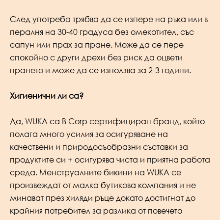
След употреба трябва да се изпере на ръка или в
пералня на 30-40 градуса без омекотител, със
сапун или прах за пране. Може да се пере
спокойно с други дрехи без риск да оцвети
прането и може да се използва за 2-3 години.
Хигиенични ли са?
Да, WUKA са B Corp сертифициран бранд, който
полага много усилия за осигуряване на
качествени и природосъобразни съставки за
продуктите си + осигурява чиста и приятна работа
среда. Менструалните бикини на WUKA се
произвеждат от малка бутикова компания и не
минават през хиляди ръце докато достигнат до
крайния потребител за разлика от повечето