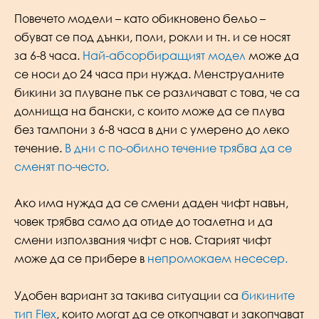
Повечето модели – като обикновено бельо –
обуват се под дънки, поли, рокли и тн. и се носят
за 6-8 часа.
Най-абсорбиращият модел
може да
се носи до 24 часа при нужда. Менструалните
бикини за плуване пък се различават с това, че са
долнища на бански, с които може да се плува
без тампони з 6-8 часа в дни с умерено до леко
течение.
В дни с по-обилно течение трябва да се
сменят по-често.
Ако има нужда да се смени даден чифт навън,
човек трябва само да отиде до тоалетна и да
смени използвания чифт с нов. Старият чифт
може да се прибере в
непромокаем несесер.
Удобен вариант за такива ситуации са
бикините
тип Flex
, които могат да се откопчават и закопчават