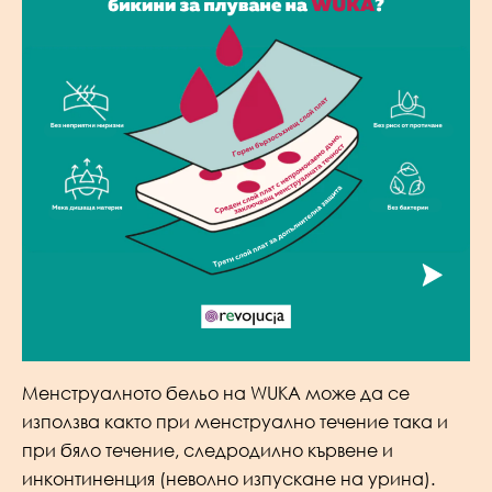
Менструалното бельо на WUKA може да се
използва както при менструално течение така и
при бяло течение, следродилно кървене и
инконтиненция (неволно изпускане на урина).