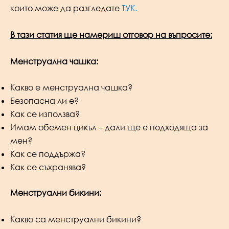
които може да разгледате
ТУК.
В тази статия ще намериш отговор на въпросите:
Менструална чашка:
Какво е менструална чашка?
Безопасна ли е?
Как се използва?
Имам обемен цикъл – дали ще е подходяща за
мен?
Как се поддържа?
Как се съхранява?
Менструални бикини:
Какво са менструални бикини?