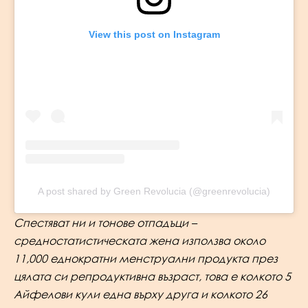
View this post on Instagram
A post shared by Green Revolucia (@greenrevolucia)
Спестяват ни и тонове отпадъци –
средностатистическата жена използва около
11,000 еднократни менструални продукта през
цялата си репродуктивна възраст, това е колкото 5
Айфелови кули една върху друга и колкото 26