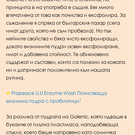
принципа ѝ на употреба е същия. Бях много
впечатлена от това как почиства и ексфолира. За
съжаление я спряха от българския пазар (сега
имат друга, която не съм пробвала). Но пък
нейните свойства и бяха чисто ексфолиращи,
докато ензимните пудри освен ексфолиране,
имат и добавена стойност. Те обикновено
съдържат и съставки, които са полезни за кожата
ни и допринасят положително към нашата
рутина.
Propeace U.U Enzyme Wash Почистваща
1
ензимна пудра с пробиотици
За разлика от пудрата на Galenic, която идваше в
буканче от плътна пластмаса, наподобяваща
стъкло, което беше направено като солничка