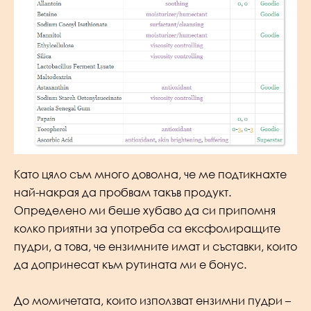
Като цяло съм много доволна, че ме подтикнахте
най-накрая да пробвам такъв продукт.
Определено ми беше хубаво да си припомня
колко приятни за употреба са ексфолиращите
пудри, а това, че ензимните имат и съставки, които
да допринесат към рутината ми е бонус.
До момичетата, които използват ензимни пудри –