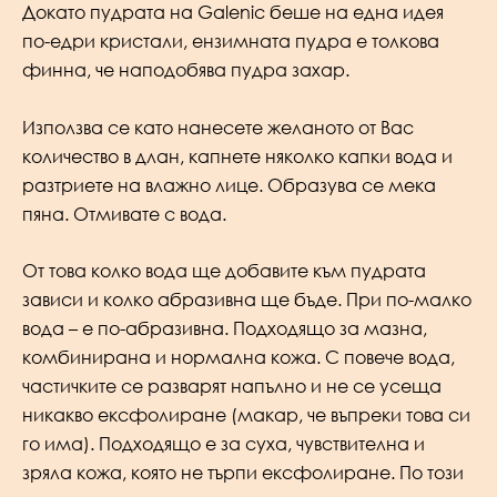
Докато пудрата на Galenic беше на една идея
по-едри кристали, ензимната пудра е толкова
финна, че наподобява пудра захар.
Използва се като нанесете желаното от Вас
количество в длан, капнете няколко капки вода и
разтриете на влажно лице. Образува се мека
пяна. Отмивате с вода.
От това колко вода ще добавите към пудрата
зависи и колко абразивна ще бъде. При по-малко
вода – е по-абразивна. Подходящо за мазна,
комбинирана и нормална кожа. С повече вода,
частичките се разварят напълно и не се усеща
никакво ексфолиране (макар, че въпреки това си
го има). Подходящо е за суха, чувствителна и
зряла кожа, която не търпи ексфолиране. По този