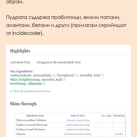
обран.
Пудрата съдържа пробитоици, ензим папаин,
алантоин, бетаин и други (прилагам скрийншот
от incidecoder).