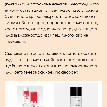
(буквално) и с тръскане нанасяш необходимото
ти количество в дланта, тази пудра идва в голяма
бутилчица с кръгло отворче, широко колкото за
сламка. Затова прецезирането на количеството,
което искам, ми е една идея по-трудно, защото
има възможност да изсипеш много, ако не
внимаваш.
Съставките не са съпоставими, защото самите
пудри са с различно действие и цел, но все пак
ще Ви оставя един скрийншот на съпоставянето
им, което генерирах чрез incidecoder: