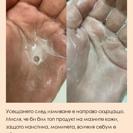
Усещането след измиване е направо скърцащо.
Мисля, че би бил топ продукт на мазните кожи,
защото наистина, момичета, всичкия себум е