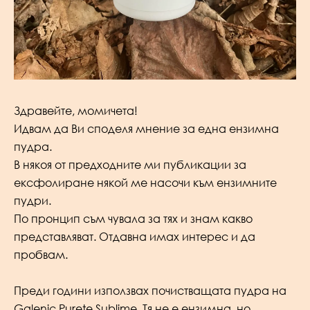
Здравейте, момичета!
Идвам да Ви споделя мнение за една ензимна
пудра.
В някоя от предходните ми публикации за
ексфолиране някой ме насочи към ензимните
пудри.
По пронцип съм чувала за тях и знам какво
представляват. Отдавна имах интерес и да
пробвам.
Преди години използвах почистващата пудра на
Galenic Purete Sublime. Тя не е ензимна, но