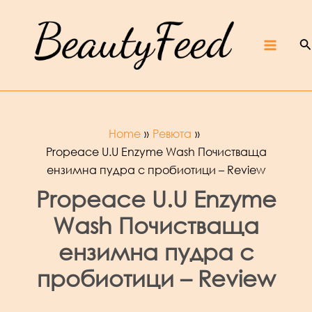
Skip
Beaut
yFeed
to
–
Крас
ота,
култур
S
content
а,
ревют
Main
а,
интер
вюта
и
фест
ивали
Menu
Home
Ревюта
Propeace U.U Enzyme Wash Почистваща
ензимна пудра с пробиотици – Review
Propeace U.U Enzyme
Wash Почистваща
ензимна пудра с
пробиотици – Review