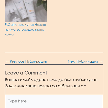
P.Calm под лупа: Нежна
грижа за раздразнена
кожа
Post
←
Previous Публикация
Next Публикация
→
navigation
Leave a Comment
Вашият имейл адрес няма да бъде публикуван.
Задължителните полета са отбелязани с
*
Type
here..