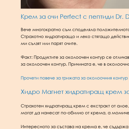
Крем за очи Perfect с пептиди Dr. D
Вече многократно съм споделяла положителното 
Страхотно хидратиращо и леко стягащо действие
ми сълзят или парят очите.
Факт: Продуктите за околоочен контур се отличав
за околоочен контур. Причината е, че в околооч
Прочети повече за грижата за околоочния контур 
Хидро Магнет хидратиращ крем за л
Страхотен хидратиращ крем с екстракт от алое,
могат да нанесат по-обилно от крема, а момиче
Интересното за състава на крема е, че съдърж