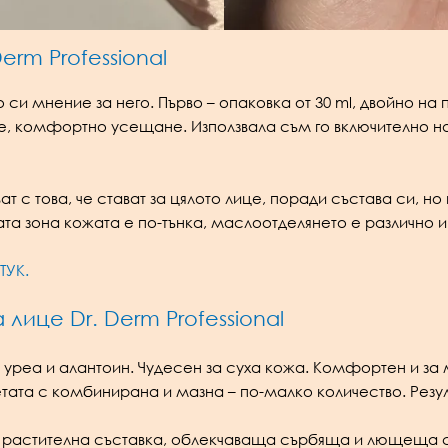
erm Professional
си мнение за него. Първо – опаковка от 30 ml, двойно на
, комфортно усещане. Използвала съм го включително на 
ат с това, че стават за цялото лице, поради състава си, но
ната зона кожата е по-тънка, маслоотделянето е различно
ТУК.
ице Dr. Derm Professional
 уреа и алантоин. Чудесен за суха кожа. Комфортен и з
тата с комбинирана и мазна – по-малко количество. Резул
а растителна съставка, облекчаваща сърбяща и лющеща с