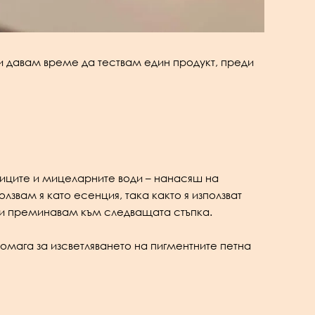
си давам време да тествам един продукт, преди
ниците и мицеларните води – нанасяш на
лзвам я като есенция, така както я използват
о и преминавам към следващата стъпка.
мага за изсветляването на пигментните петна