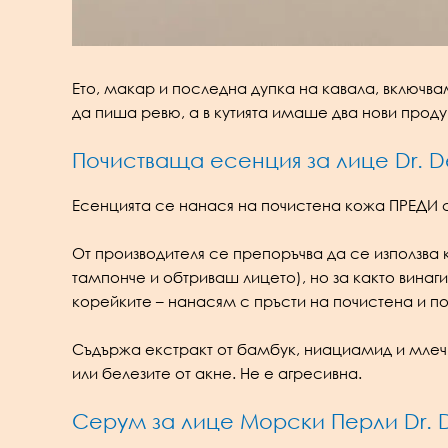
Ето, макар и последна дупка на кавала, включва
да пиша ревю, а в кутията имаше два нови проду
Почистваща eсенция за лице Dr. De
Есенцията се нанася на почистена кожа ПРЕДИ 
От производителя се препоръчва да се използва
тампонче и обтриваш лицето), но за както винаг
корейките – нанасям с пръсти на почистена и п
Съдържа екстракт от бамбук, ниациамид и млеч
или белезите от акне. Не е агресивна.
Серум за лице Морски Перли Dr. De