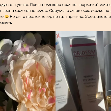
укт от кутията. При изпомпване самите „перлички“ излиза
ща в една хомогенна смес. Серумът е много лек. Малко по
яне
Но си го ползвах вечер по тази причина. Усещането е
иятен.