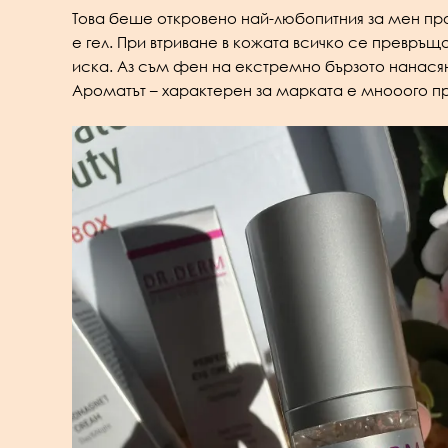
Това беше откровено най-любопитния за мен прод
е гел. При втриване в кожата всичко се превръ
иска. Аз съм фен на екстремно бързото нанас
Ароматът – характерен за марката е мнооого пр