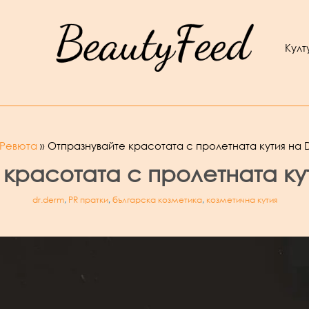
Култ
Ревюта
Отпразнувайте красотата с пролетната кутия на D
красотата с пролетната кут
dr.derm
,
PR пратки
,
българска козметика
,
козметична кутия