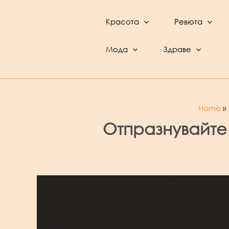
Skip
to
Красота
Ревюта
content
BeautyFeed – Красота, култура, ревюта,
интервюта и фестивали
Мода
Здраве
Home
Отпразнувайте 