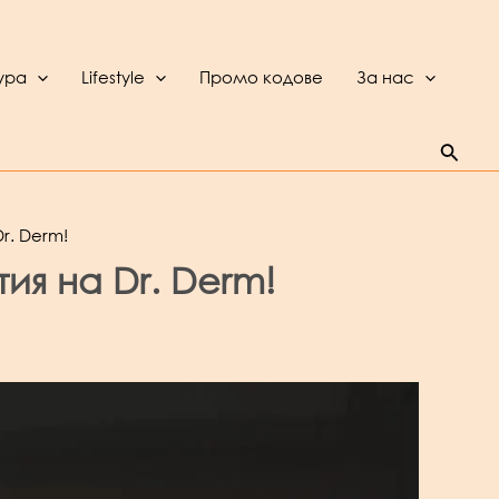
ура
Lifestyle
Промо кодове
За нас
Searc
r. Derm!
ия на Dr. Derm!