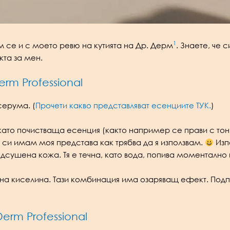
1
м се и с моето ревю на кутията на Др. Дерм
. Знаете, че 
кта за мен.
rm Professional
серума. (
Прочети какво представляват есенциите ТУК.
)
 като почистваща есенция (както например се прави с то
и си имам моя представа как трябва да я използвам.
Изпо
одсушена кожа. Тя е течна, като вода, попива моменталн
на киселина. Тази комбинация има озаряващ ефект. Подпо
rm Professional