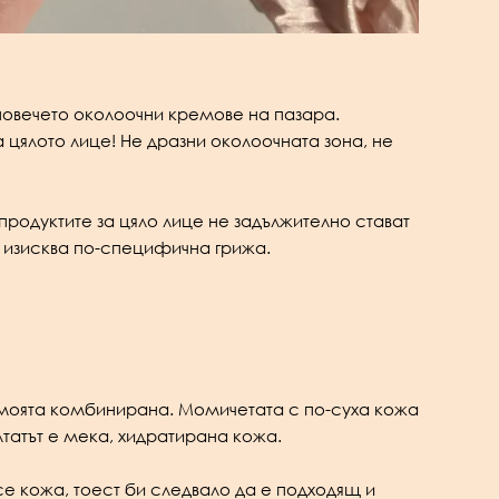
 повечето околоочни кремове на пазара.
цялото лице! Не дразни околоочната зона, не
 продуктите за цяло лице не задължително стават
 и изисква по-специфична грижа.
а моята комбинирана. Момичетата с по-суха кожа
татът е мека, хидратирана кожа.
е кожа, тоест би следвало да е подходящ и