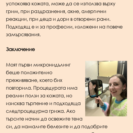
успокоява кожата, може да се използва върху
грим, при раздразнения, акне, алергични
реакции, при деца и дори в отворени рани.
Подходящ е и за професии, изложени на повече
замърсявания.
Заключение
Моят първи микронидълинг
беше положително
преживяване, което бих
повторила. Процедурата има
реални ползи за кожата, но
изисква търпение и подходяща
следпроцедурна грижа. Ако
търсите начин да освежите тена
си, да намалите белезите и да подобрите