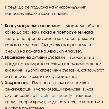
Преди да се подложа на микронидълинг,
направих няколко важни стъпки:
Консултация със специалист
– Мария ми обясни
какво да очаквам, каква е препоръчителната
честота на процедурите и как да се грижа за
кожата след това. Също така направихме и
анализ на кожата на Aisia Skin Analyzer.
Избягване на активни съставки
– В седмицата
преди процедурата спрях да използвам ретинол,
киселини и други агресивни съставки, които могат
да направят кожата по-чувствителна.
Хидратация
– Пиех повече вода и използвах
овлажняващи и успокояващи кремове (в моя
случай серията
P. Calm от kbeauty
– измивен
крем, тонер и крем), за да се уверя, че кожата ми
е добре подготвена.