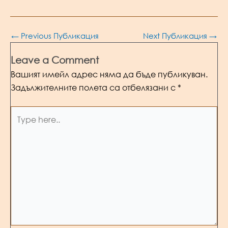
Post
←
Previous Публикация
Next Публикация
→
navigation
Leave a Comment
Вашият имейл адрес няма да бъде публикуван.
Задължителните полета са отбелязани с
*
Type
here..