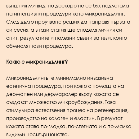
външния ми вид, но доскоро не се бях подлагала
на интензивни процедури като микронидълинг.
След дълго проучване реших да направя първата
си сесия, а в тази статия ще споделя личния си
опит, резултатите и полезни съвети за тези, които
обмислят тази процедура.
Какво е микронидълинг?
Микронидълингът е минимално инвазивна
естетична процедура, при която с помощта на
дермапен или дермаролер върху кожата се
създават множество микроубождания. Това
стимулира естествения процес на регенерация,
производство на колаген и еластин. В резултат
кожата става по-гладка, по-стегната и с по-малко
видими несъвършенства.