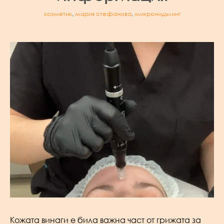
козметик
,
мария стефанова
,
микронидълинг
Кожата винаги е била важна част от грижата за