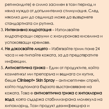
ретиноидите) е силно засилен в този период и
няма нужда от допълнителна стимулация. След
няколко дни до седмица може да възвърнете
стандартната си рутина.
Интензивна хидратация
– Използвайте
хидратиращи серуми с хиалуронова киселина и
успокояващи кремове.
Не докосвайте лицето
– Избягвайте грим поне 24
часа и не пипайте кожата, за да предотвратите
инфекции.
Антисептична грижа
– Един от продуктите, който
козметикът ми препоръча и веднага си купих,
беше
Clinisept+ Skin Spray
– антисептичен спрей,
който подпомага бързото възстановяване на
кожата. Това е
антисептична грижа с хипохлорна
вода
, която съдържа стабилизирана молекула на
хипохлорид. Този продукт дезинфекцира и