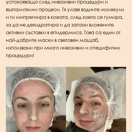
успокояващо след инвазивни процедури и
възпалителни процеси. Тя улавя водните молекули
и ги импрегнира в кожата, след което се гумира,
за да не дехидратира и да запази вложените
активни съставки в епидермиса. Това са едни от
най-добрите маски в световен мащаб,
използвани при много инвазивни и специфични
процедури!