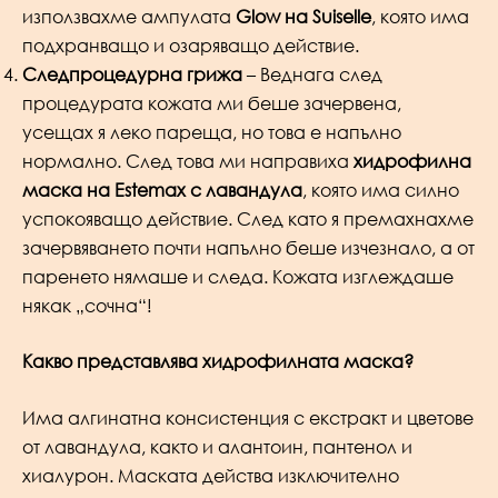
използвахме ампулата
Glow на Suiselle
, която има
подхранващо и озаряващо действие.
Следпроцедурна грижа
– Веднага след
процедурата кожата ми беше зачервена,
усещах я леко пареща, но това е напълно
нормално. След това ми направиха
хидрофилна
маска на Estemax с лавандула
, която има силно
успокояващо действие. След като я премахнахме
зачервяването почти напълно беше изчезнало, а от
паренето нямаше и следа. Кожата изглеждаше
някак „сочна“!
Какво представлява хидрофилната маска?
Има алгинатна консистенция с екстракт и цветове
от лавандула, както и алантоин, пантенол и
хиалурон. Маската действа изключително