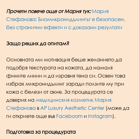
Прочети повече още от Мария тук:
Мария
Стефанова: Биомикронидълингът е безопасен,
без странични ефекти и с доказани резултати
Защо реших да опитам?
Основната ми мотивация беше желанието да
подобря текстурата на кожата, да намаля
фините линии и да изравня тена си. Освен това
избрах микронидълинг заради ползите му при
кожа с белези от акне. За процедурата се
доверих на
медицинския козметик Мария
Стефанова
в
AP Luxury Aesthetic Center
(може да
ги откриете още във
Faceboom
и
Instagram
).
Подготовка за процедурата