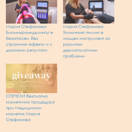
Мария Стефанова:
Мария Стефанова:
Биомикронидълингът е
Химичният пилинг е
безопасен, без
мощен инструмент за
странични ефекти и с
различни
доказани резултати
дерматологични
проблеми
СПЕЧЕЛИ безплатна
козметична процедура
при Медицински
козметик Мария
Стефанова