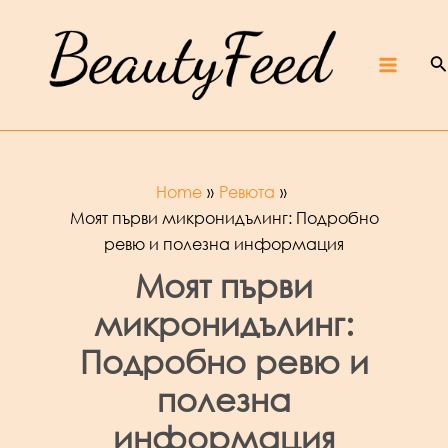
Skip
Beaut
yFeed
to
–
Крас
ота,
култур
S
content
а,
ревют
Main
а,
интер
вюта
и
фест
ивали
Menu
Home
Ревюта
Моят първи микронидълинг: Подробно
ревю и полезна информация
Моят първи
микронидълинг:
Подробно ревю и
полезна
информация