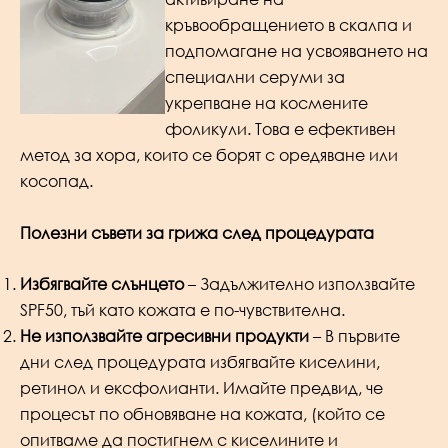
кръвообращението в скалпа и
подпомагане на усвояването на
специални серуми за
укрепване на космените
фоликули. Това е ефективен
метод за хора, които се борят с оредяване или
косопад.
Полезни съвети за грижа след процедурата
Избягвайте слънцето
– Задължително използвайте
SPF50, тъй като кожата е по-чувствителна.
Не използвайте агресивни продукти
– В първите
дни след процедурата избягвайте киселини,
ретинол и ексфолианти. Имайте предвид, че
процесът по обновяване на кожата, (който се
опитваме да постигнем с киселините и