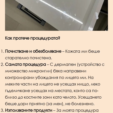
Как протече процедурата?
Почистване и обезболяване
– Кожата ми беше
старателно почистена.
Самата процедура
– С дермапен (устройство с
множество микроигли) бяха направени
контролирани убождания по лицето ми. На
меките части на лицето не усещах нищо, леко
гъделичкане усещах на местата, които са по-
близо до костните зони като челото. Усещането
беше дори приятно (за мен), не болезнено.
Използваните продукти
– За моята процедура