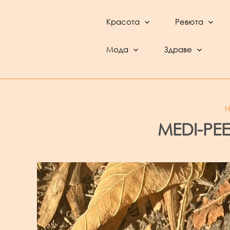
Skip
to
Красота
Ревюта
content
BeautyFeed – Красота, култура, ревюта,
интервюта и фестивали
Мода
Здраве
MEDI-PEE