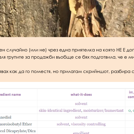
н случайно (или не) чрез една приятелка на която НЕ Е до
ля групите за продажби въобще се бях подготвила, че е м
ах как да го поместя, но прилагам скрийншот, разбира се