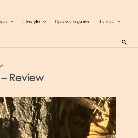
ура
Lifestyle
Промо кодове
За нас
Searc
ew
 – Review