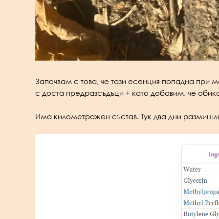
Започвам с това, че тази есенция попадна при ме
с доста предразсъдъци + като добавим, че обика
Има километражен състав. Тук два дни размишляв