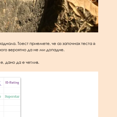
паднала. Тоест приемете, че аз започнах теста ѝ
ного вероятно да не ми допадне.
, дано да е четлив.