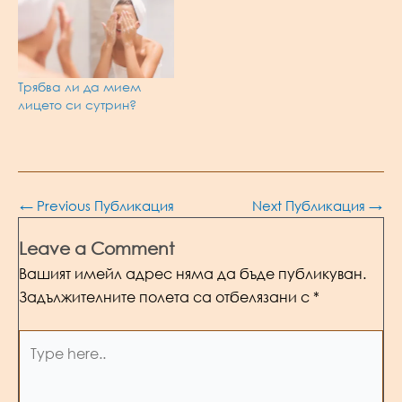
Трябва ли да мием
лицето си сутрин?
Post
←
Previous Публикация
Next Публикация
→
navigation
Leave a Comment
Вашият имейл адрес няма да бъде публикуван.
Задължителните полета са отбелязани с
*
Type
here..