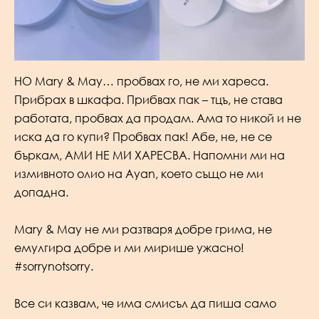
НО Mary & May… пробвах го, не ми хареса.
Прибрах в шкафа. Прибвах пак – тцъ, не става
работата, пробвах да продам. Ама то никой и не
иска да го купи? Пробвах пак! Абе, не, не се
бъркам, АМИ НЕ МИ ХАРЕСВА. Напомни ми на
измивното олио на Ayan, което също не ми
допадна.
Mary & May не ми разтваря добре грима, не
емулгира добре и ми мирише ужасно!
#sorrynotsorry.
Все си казвам, че има смисъл да пиша само