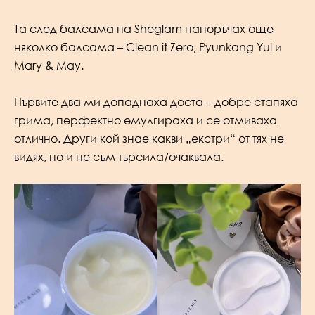
Та след балсама на Sheglam напоръчах още
няколко балсама – Clean it Zero, Pyunkang Yul и
Mary & May.
Първите два ми допаднаха доста – добре стапяха
грима, перфектно емулгираха и се отмиваха
отлично. Други кой знае какви „екстри“ от тях не
видях, но и не съм търсила/очаквала.