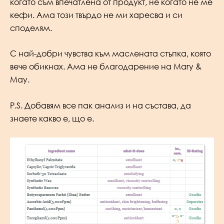
когато съм впечатлена от продукт, не когато не ме
кефи. Ама този твърдо не ми харесва и си
споделям.
С най-добри чувства към маслената стъпка, която
вече обикнах. Ама не благодарение на Mary &
May.
P.S. Добавям все пак анализ и на състава, да
знаете какво е, що е.