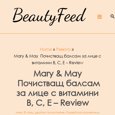
Skip
Beaut
yFeed
to
–
Крас
ота,
култур
S
content
а,
ревют
Main
а,
интер
вюта
и
фест
ивали
Menu
Home
Ревюта
Mary & May Почистващ балсам за лице с
витамини B, C, E – Review
Mary & May
Почистващ балсам
за лице с витамини
B, C, E – Review
mary & may
,
двойно почистване
,
Корейска козметика
,