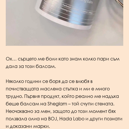
Ох… сърцето ме боли като знам колко пари съм
дала за този балсам.
Няколко години се боря да се влюбя в
почистващата маслена стъпка и ми е много
трудно. Първия продукт, който реално ме надъха
беше балсам на Sheglam – той счупи стената.
Неочаквано за мен, защото до този момент бях
ползвала олиа на BOJ, Hada Labo и други познати
и доказани марки.