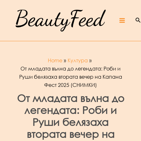
Skip
Beaut
yFeed
to
–
Крас
ота,
култур
S
content
а,
ревют
Main
а,
интер
вюта
и
фест
ивали
Menu
Home
Култура
От младата вълна до легендата: Роби и
Руши белязаха втората вечер на Капана
Фест 2025 (СНИМКИ)
От младата вълна до
легендата: Роби и
Руши белязаха
втората вечер на