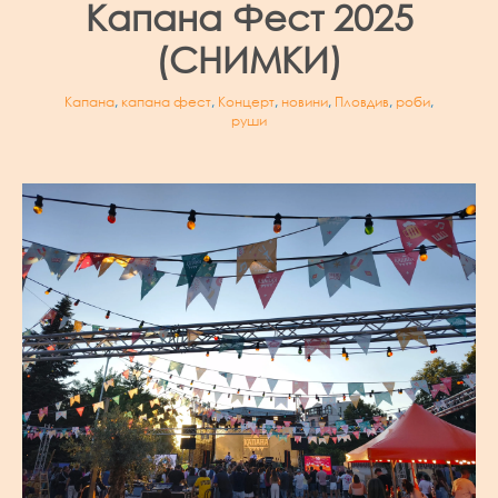
Капана Фест 2025
(СНИМКИ)
Капана
,
капана фест
,
Концерт
,
новини
,
Пловдив
,
роби
,
руши