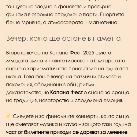
танцуваше заедно с феновете и превърна
финала в огромно споделено парти. Енергията
беше взривна, а атмосферата – магнетична.
Вечер, която ще остане в паметта
Втората вечер на Капана Фест 2025 съчета
младата вълна и новите гласове на българската
сцена с харизматичното присъствие на една поп
икона. Това беше вечер на различни стилове и
поколения, обединени в общ ритъм –
доказателство, че
Капана Фест
е сцена за среща
на традиция, новаторство и споделена емоция.
Следете и за финалните концерти, които също
ще съчетават музика и кауза – защото тази година
част от билетните приходи се даряват за лечение