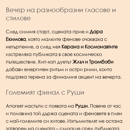
Вечер на разнообразни гласове и
стилове
След силния старт, сцената прие и
Дара
Екимова
, която малките фенове очакваха с
нетърпение, а след нея
Керана и Космонавтите
изстреляха публиката в свое космическо
пътешествие. Хип-хоп дуетът
Жлъч и Тромбоби
добави енергичен ритъм и остри рими, които
подгряха терена за финалния акцент на вечерта.
Големият финал с Руши
Апогеят настъпи с появата на
Руши
. Повече от час
и половина той държа сцената и феновете в плен
с най-големите си хитове. Изпълнителят не остана
затворен на сцената – слизаше сред публиката,