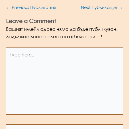
Post
←
Previous Публикация
Next Публикация
→
navigation
Leave a Comment
Вашият имейл адрес няма да бъде публикуван.
Задължителните полета са отбелязани с
*
Type
here..
Name*