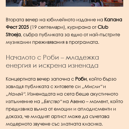
Втората вечер на юбилейното издание на
Капана
Фест 2025
(19 септември), курирана от
Club
Stroeja
, събра публиката за едно от най-пъстрите
музикални преживявания в програмата.
Началото с Роби – младежка
енергия и искрена изненада
Концертната вечер започна с
Роби
, който бързо
завладя публиката с хитовете си
„Мисли“
и
„Налей“
. Изненадата на сета беше акустичното
изпълнение на
„Бягство“
на Авеню – момент, който
предизвика вълна от емоции и аплодисменти и
доказа, че младият артист може да съчетава
модерното звучене със златната класика.