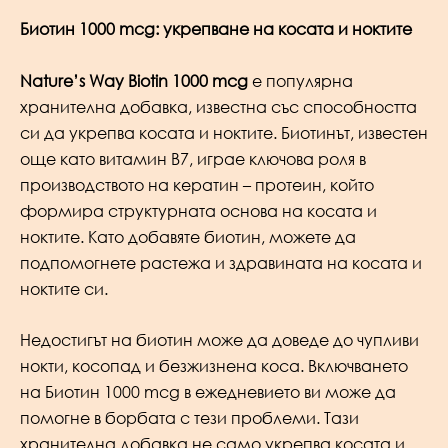
Биотин 1000 mcg: укрепване на косата и ноктите
Nature’s Way Biotin 1000 mcg
е популярна
хранителна добавка, известна със способността
си да укрепва косата и ноктите. Биотинът, известен
още като витамин В7, играе ключова роля в
производството на кератин – протеин, който
формира структурната основа на косата и
ноктите. Като добавяте биотин, можете да
подпомогнете растежа и здравината на косата и
ноктите си.
Недостигът на биотин може да доведе до чупливи
нокти, косопад и безжизнена коса. Включването
на Биотин 1000 mcg в ежедневието ви може да
помогне в борбата с тези проблеми. Тази
хранителна добавка не само укрепва косата и