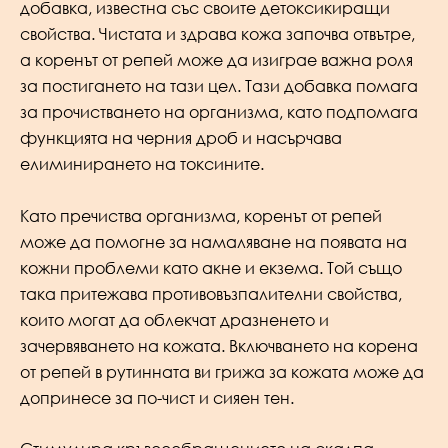
добавка, известна със своите детоксикиращи
свойства. Чистата и здрава кожа започва отвътре,
а коренът от репей може да изиграе важна роля
за постигането на тази цел. Тази добавка помага
за прочистването на организма, като подпомага
функцията на черния дроб и насърчава
елиминирането на токсините.
Като пречиства организма, коренът от репей
може да помогне за намаляване на появата на
кожни проблеми като акне и екзема. Той също
така притежава противовъзпалителни свойства,
които могат да облекчат дразненето и
зачервяването на кожата. Включването на корена
от репей в рутинната ви грижа за кожата може да
допринесе за по-чист и сияен тен.