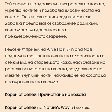
Той спомага за здравословния растеж на косата,
укрепва ноктите и подобрява еластичността на
кожата. Освен това антиоксидантите в тази
добавка предпазват от свободните радикали,
които могат да допринесат за
преждевременното стареене.
Редовният прием на Alive Hair, Skin and Nails
подпомага за възстановяване на еластичността и
свежия вид на стареещата кожа, насърчаване на
растежа и гъстотата на косата, заздравяване на
меките и чупливи нокти, намаляване на косопада
и заздравяване на косъма.
Корен от репей: Пречистване на кожата
Корен от репей
на
Nature’s Way
е билкова