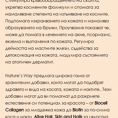
Стимулира кръвоообращението на скалпа,
укрепва космените фоликули и спомага за
намаляване степента на изтъняване на космите.
Подпомага изхранването на кожата и намалява
образуването на бръчки. Проучвания показват че,
може да помага в лечението на акне, псориазис,
екзема и възпаления по кожата. Регулира
дейността на мастните жлези, съдейства за
детоксикация на кожата, модулира състоянието
на атопичен дерматит.
Nature’s Way предлага широка гама от
хранителни добавки, които могат да подобрят
здравето и вида на косата, кожата и ноктите.. Тези
добавки могат да ви помогнат да разкриете
естествения си потенциал за красота – от
Biocell
Collagen
за младежка кожа до
Biotin
за по-силна
коса и нокти,
Alive Hair, Skin and Nails
за цялостна