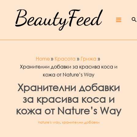
Skip
Beaut
yFeed
to
–
Крас
ота,
култур
S
content
а,
ревют
Main
а,
интер
вюта
и
фест
ивали
Menu
Home
Красота
Грижа
Хранителни добавки за красива коса и
кожа от Nature’s Way
Хранителни добавки
за красива коса и
кожа от Nature’s Way
nature's way
,
хранителни добавки