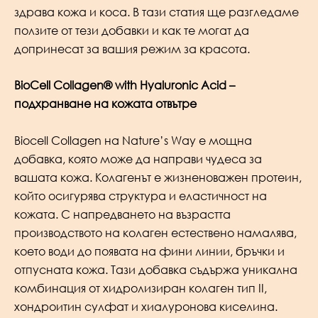
здрава кожа и коса. В тази статия ще разгледаме
ползите от тези добавки и как те могат да
допринесат за вашия режим за красота.
BioCell Collagen® with Hyaluronic Acid
–
подхранване на кожата отвътре
Biocell Collagen на Nature’s Way е мощна
добавка, която може да направи чудеса за
вашата кожа. Колагенът е жизненоважен протеин,
който осигурява структура и еластичност на
кожата. С напредването на възрастта
производството на колаген естествено намалява,
което води до появата на фини линии, бръчки и
отпусната кожа. Тази добавка съдържа уникална
комбинация от хидролизиран колаген тип II,
хондроитин сулфат и хиалуронова киселина.