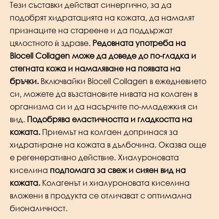
Тези съставки действат синергично, за да
подобрят хидратацията на кожата, да намалят
признаците на стареене и да поддържат
цялостното ѝ здраве.
Редовната употреба на
Biocell Collagen може да доведе до по-гладка и
стегната кожа и намаляване на появата на
бръчки.
Включвайки Biocell Collagen в ежедневието
си, можете да възстановите нивата на колаген в
организма си и да насърчите по-младежкия си
вид.
Подобрява еластичността и гладкостта на
кожата.
Приемът на колгаен допринася за
хидратиране на кожата в дълбочина. Оказва още
е регенеративно действие. Хиалуроновата
киселина
подпомага за свеж и сияен вид на
кожата.
Колагенът и хиалуроновата киселина
вложени в продукта се отличават с оптимална
бионаличност.