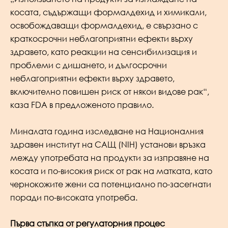
косата, съдържащи формалдехид и химикали,
освобождаващи формалдехид, е свързано с
краткосрочни неблагоприятни ефекти върху
здравето, като реакции на сенсибилизация и
проблеми с дишането, и дългосрочни
неблагоприятни ефекти върху здравето,
включително повишен риск от някои видове рак“,
каза FDA в предложеното правило.
Миналата година изследване на Националния
здравен институт на САЩ (NIH) установи връзка
между употребата на продукти за изправяне на
косата и по-високия риск от рак на матката, като
чернокожите жени са потенциално по-засегнати
поради по-високата употреба.
Първа стъпка от регулаторния процес