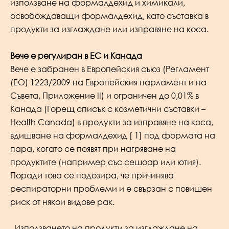
използване на формалдехид и химикали,
освобождаващи формалдехид, като съставка в
продукти за изглаждане или изправяне на коса.
Вече е регулиран в ЕС и Канада
Вече е забранен в Европейския съюз (Регламент
(ЕО) 1223/2009 на Европейския парламент и на
Съвета, Приложение II) и ограничен до 0,01% в
Канада (Горещ списък с козметични съставки –
Health Canada) в продукти за изправяне на коса,
вдишване на формалдехид [ 1] под формата на
пара, когато се появят при нагряване на
продуктите (например със сешоар или ютия).
Поради това се подозира, че причинява
респираторни проблеми и е свързан с повишен
риск от някои видове рак.
„Използването на продукти за изглаждане на