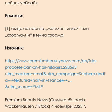
нейния уебсайт.
Бележки:
[1] също се нарича „метилен гликол“ или
„формалин“ в течна форма
Източник
:
https://www.premiumbeautynews.com/en/fda-
proposes-ban-on-hair-relaxers,22856?
utm_medium=email&utm_campaign=Sephora+Indi
a+-+textured+hair+in+France+-+…
&utm_source=YMLP
Premium Beauty News (Снимка: © Jacob
Wackerhausen / iStock) 4 ноември 2023 г.