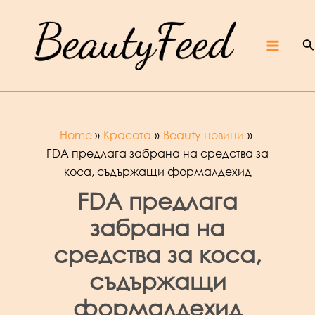
Skip
Beaut
yFeed
to
–
Крас
ота,
култур
S
content
а,
ревют
Main
а,
интер
вюта
и
фест
ивали
Menu
Home
Красота
Beauty новини
FDA предлага забрана на средства за
коса, съдържащи формалдехид
FDA предлага
забрана на
средства за коса,
съдържащи
формалдехид