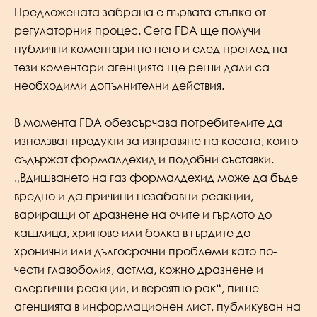
Предложената забрана е първата стъпка от
регулаторния процес. Сега FDA ще получи
публични коментари по него и след преглед на
тези коментари агенцията ще реши дали са
необходими допълнителни действия.
В момента FDA обезсърчава потребителите да
използват продукти за изправяне на косата, които
съдържат формалдехид и подобни съставки.
„Вдишването на газ формалдехид може да бъде
вредно и да причини незабавни реакции,
вариращи от дразнене на очите и гърлото до
кашлица, хрипове или болка в гърдите до
хронични или дългосрочни проблеми като по-
чести главоболия, астма, кожно дразнене и
алергични реакции, и вероятно рак“, пише
агенцията в информационен лист, публикуван на