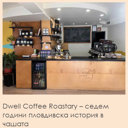
Dwell Coffee Roastary – седем
години пловдивска история в
чашата