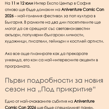
На
11 и 12 юли
Интер Експо Център в София
отново ще бъде домакин на
Aniventure Comic Con
2026
– най-големия фестивал за поп култура в
България. В рамките на два дни посетителите ще
могат да се срещнат със световноизвестни
актьори, популярни български личности,
художници, писатели, геймъри и косплей артисти.
Ако все още планирате как да прекарате
уикенда, ето кои са най-интересните акценти в
програмата.
Първи подробности за новия
сезон на „Под прикритие“
Едно от най-очакваните събития на
Aniventure
Comic Con 2026
ще бъде специалният панел,