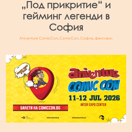
„Под прикритие“ и
гейминг легенди в
София
Aniventure ComicCon
,
ComicCon
,
София
,
фестивал