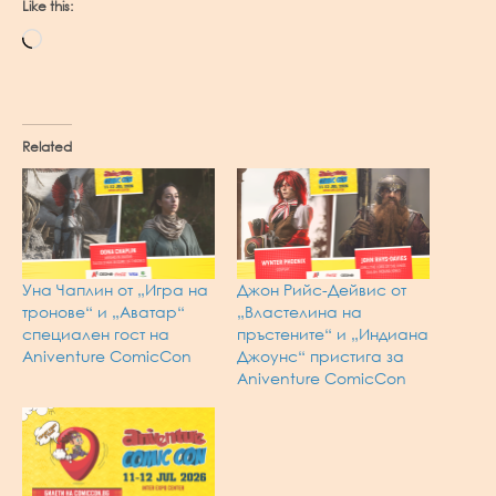
Like this:
Loading…
Related
Уна Чаплин от „Игра на
Джон Рийс-Дейвис от
тронове“ и „Аватар“
„Властелина на
специален гост на
пръстените“ и „Индиана
Aniventure ComicCon
Джоунс“ пристига за
Aniventure ComicCon