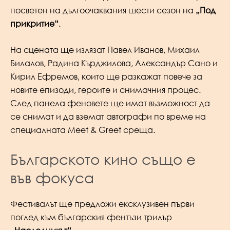
посветен на дългоочаквания шести сезон на
„Под
прикритие“
.
На сцената ще излязат Павел Иванов, Михаил
Билалов, Радина Кърджилова, Александър Сано и
Кирил Ефремов, които ще разкажат повече за
новите епизоди, героите и снимачния процес.
След панела феновете ще имат възможност да
се снимат и да вземат автографи по време на
специалната Meet & Greet среща.
Българското кино също е
във фокуса
Фестивалът ще предложи ексклузивен първи
поглед към българския фентъзи трилър