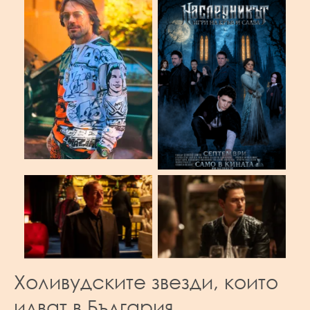
Холивудските звезди, които
идват в България