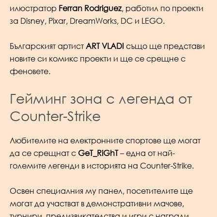
илюстратор
Ferran Rodriguez
, работил по проекти
за Disney, Pixar, DreamWorks, DC и LEGO.
Българският артист
ART VLADI
също ще представи
новите си комикс проекти и ще се срещне с
феновете.
Гейминг зона с легенда от
Counter-Strike
Любителите на електронните спортове ще могат
да се срещнат с
GeT_RiGhT
– една от най-
големите легенди в историята на Counter-Strike.
Освен специалния му панел, посетителите ще
могат да участват в демонстративни мачове,
турнири, предизвикателства и игри с награди.