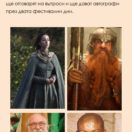
ще отговарят на въпроси и ще дават автографи
през двата фестивални дни.