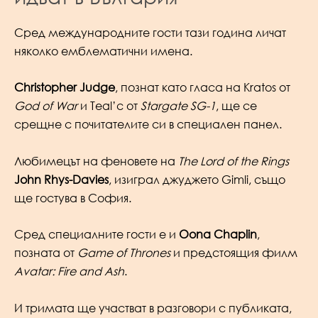
Сред международните гости тази година личат
няколко емблематични имена.
Christopher Judge
, познат като гласа на Kratos от
God of War
и Teal’c от
Stargate SG-1
, ще се
срещне с почитателите си в специален панел.
Любимецът на феновете на
The Lord of the Rings
John Rhys-Davies
, изиграл джуджето Gimli, също
ще гостува в София.
Сред специалните гости е и
Oona Chaplin
,
позната от
Game of Thrones
и предстоящия филм
Avatar: Fire and Ash
.
И тримата ще участват в разговори с публиката,