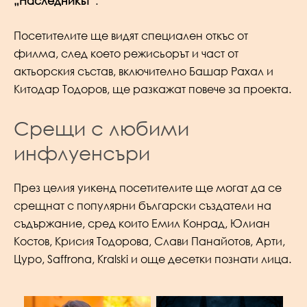
„Наследникът“
.
Посетителите ще видят специален откъс от
филма, след което режисьорът и част от
актьорския състав, включително Башар Рахал и
Китодар Тодоров, ще разкажат повече за проекта.
Срещи с любими
инфлуенсъри
През целия уикенд посетителите ще могат да се
срещнат с популярни български създатели на
съдържание, сред които Емил Конрад, Юлиан
Костов, Крисия Тодорова, Слави Панайотов, Арти,
Цуро, Saffrona, Kralski и още десетки познати лица.