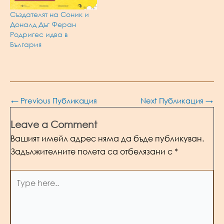
Създателят на Соник и
Доналд Дъг Феран
Родригес идва в
България
Post
←
Previous Публикация
Next Публикация
→
navigation
Leave a Comment
Вашият имейл адрес няма да бъде публикуван.
Задължителните полета са отбелязани с
*
Type
here..