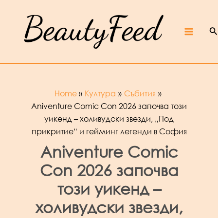
Skip
Beaut
yFeed
to
–
Крас
ота,
култур
S
content
а,
ревют
Main
а,
интер
вюта
и
фест
ивали
Menu
Home
Култура
Събития
Aniventure Comic Con 2026 започва този
уикенд – холивудски звезди, „Под
прикритие“ и гейминг легенди в София
Aniventure Comic
Con 2026 започва
този уикенд –
холивудски звезди,