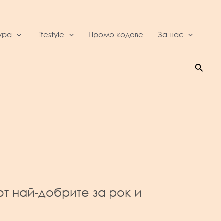
ура
Lifestyle
Промо кодове
За нас
Searc
от най-добрите за рок и