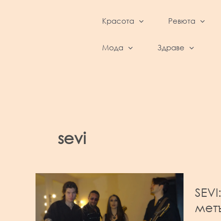
Skip
to
Красота
Ревюта
content
BeautyFeed – Красота, култура, ревюта,
интервюта и фестивали
Мода
Здраве
sevi
SEVI
мет