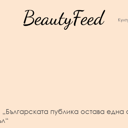
Култ
: „Българската публика остава една 
ъл“