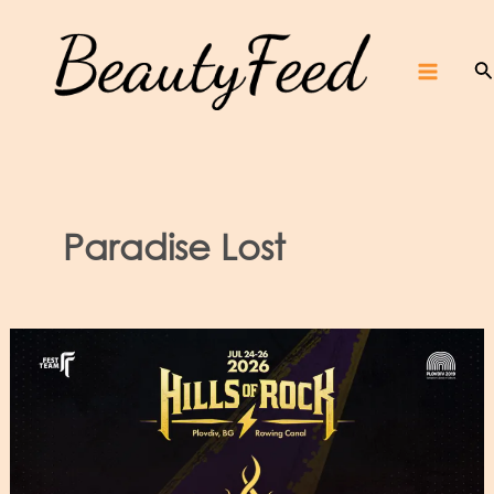
Skip
Beaut
yFeed
to
–
Крас
ота,
култур
S
content
а,
ревют
Main
а,
интер
вюта
и
фест
ивали
Menu
Paradise Lost