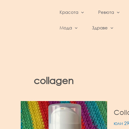
Skip
to
Красота
Ревюта
content
BeautyFeed – Красота, култура, ревюта,
интервюта и фестивали
Мода
Здраве
collagen
Coll
юли 29