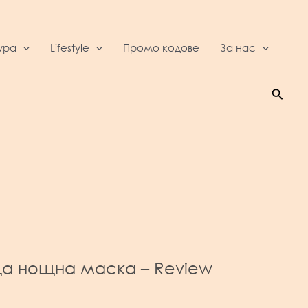
ура
Lifestyle
Промо кодове
За нас
Searc
аща нощна маска – Review