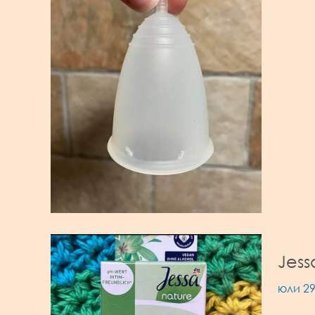
Jess
юли 29