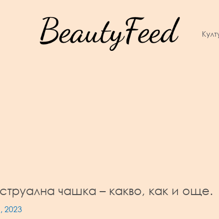
Култ
труална чашка – какво, как и още.
, 2023