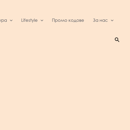
ура
Lifestyle
Промо кодове
За нас
Searc