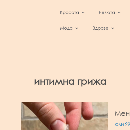
Skip
to
Красота
Ревюта
content
BeautyFeed – Красота, култура, ревюта,
интервюта и фестивали
Мода
Здраве
интимна грижа
Менс
юли 29